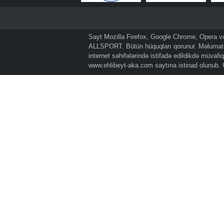
Sayt Mozilla Firefox, Google Chrome, Opera və 
ALLSPORT. Bütün hüquqları qorunur. Məlumatda
internet səhifələrində istifadə edildikdə müvaf
www.ehlibeyt-aka.com
saytına istinad olunub.