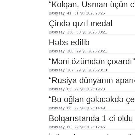
“Kolqan, Usman üçün ci
Baxış sayı: 41
31 i̇yul 2026 23:25
Çində qızıl medal
Baxış sayı: 130
30 i̇yul 2026 00:21
Həbs edilib
Baxış sayı: 108
29 i̇yul 2026 23:21
“Məni özümdən çıxardı”
Baxış sayı: 107
29 i̇yul 2026 23:13
“Rusiya dünyanın aparıc
Baxış sayı: 63
29 i̇yul 2026 19:23
“Bu oğlan gələcəkdə çe
Baxış sayı: 66
29 i̇yul 2026 14:49
Bolqarıstanda 1-ci oldu
Baxış sayı: 80
29 i̇yul 2026 12:45