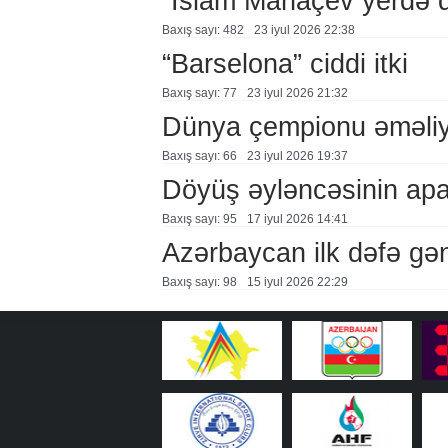
“İslam Mahaçev yerdə da
Baxış sayı: 482
23 i̇yul 2026 22:38
“Barselona” ciddi itki
Baxış sayı: 77
23 i̇yul 2026 21:32
Dünya çempionu əməliy
Baxış sayı: 66
23 i̇yul 2026 19:37
Döyüş əyləncəsinin apa
Baxış sayı: 95
17 i̇yul 2026 14:41
Azərbaycan ilk dəfə gə
Baxış sayı: 98
15 i̇yul 2026 22:29