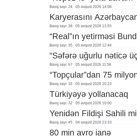
Baxış sayı: 24
05 avqust 2026 14:08
Karyerasını Azərbayca
Baxış sayı: 38
05 avqust 2026 13:55
“Real”ın yetirməsi Bund
Baxış sayı: 35
05 avqust 2026 12:44
“Səfərə uğurlu nəticə üç
Baxış sayı: 67
05 avqust 2026 11:56
“Topçular”dan 75 milyon
Baxış sayı: 16
05 avqust 2026 10:23
Türkiyəyə yollanacaq
Baxış sayı: 32
05 avqust 2026 10:00
Yenidən Fildişi Sahili mi
Baxış sayı: 45
04 avqust 2026 23:33
80 min avro ianə