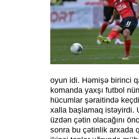
oyun idi. Həmişə birinci 
komanda yaxşı futbol nüma
hücumlar şəraitində keçd
xalla başlamaq istəyirdi.
üzdən çətin olacağını ö
sonra bu çətinlik arxada 