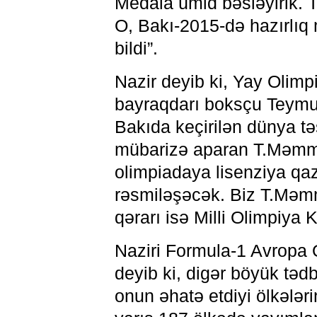
Medala ümid bəsləyirik. T
O, Bakı-2015-də hazırlıq
bildi”.
Nazir deyib ki, Yay Oli
bayraqdarı boksçu Teymu
Bakıda keçirilən dünya tə
mübarizə aparan T.Məmmə
olimpiadaya lisenziya qa
rəsmiləşəcək. Biz T.Məmm
qərarı isə Milli Olimpiya 
Naziri Formula-1 Avropa Q
deyib ki, digər böyük təd
onun əhatə etdiyi ölkələri