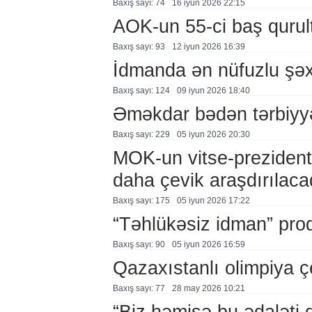
Baxış sayı: 74
16 i̇yun 2026 22:15
AOK-un 55-ci baş qurul
Baxış sayı: 93
12 i̇yun 2026 16:39
İdmanda ən nüfuzlu şəx
Baxış sayı: 124
09 i̇yun 2026 18:40
Əməkdar bədən tərbiyyəs
Baxış sayı: 229
05 i̇yun 2026 20:30
MOK-un vitse-prezidenti
daha çevik araşdırılaca
Baxış sayı: 175
05 i̇yun 2026 17:22
“Təhlükəsiz idman” pro
Baxış sayı: 90
05 i̇yun 2026 16:59
Qazaxıstanlı olimpiya ç
Baxış sayı: 77
28 may 2026 10:21
“Biz həmişə bu ədaləti