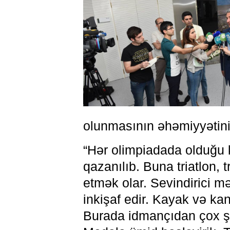
olunmasının əhəmiyyətini
“Hər olimpiadada olduğu k
qazanılıb. Buna triatlon, 
etmək olar. Sevindirici m
inkişaf edir. Kayak və ka
Burada idmançıdan çox şey 