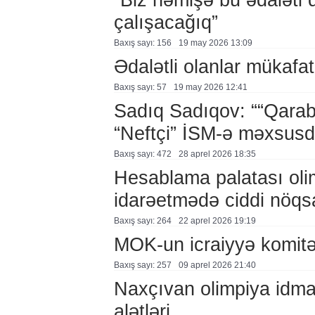
çalışacağıq”
Baxış sayı: 156
19 may 2026 13:09
Ədalətli olanlar mükafat
Baxış sayı: 57
19 may 2026 12:41
Sadıq Sadıqov: ““Qaraba
“Neftçi” İSM-ə məxsusd
Baxış sayı: 472
28 aprel 2026 18:35
Hesablama palatası oli
idarəetmədə ciddi nöqs
Baxış sayı: 264
22 aprel 2026 19:19
MOK-un icraiyyə komitə
Baxış sayı: 257
09 aprel 2026 21:40
Naxçıvan olimpiya idma
alətləri