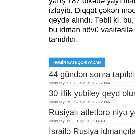
yarış 187 ölkədə yayımla
izləyib. Diqqət çəkən məq
qeydə alındı. Təbii ki, bu
bu idman növü vasitəsil
tanıdıldı.
HƏMIN KATEQORIYADAN
44 gündən sonra tapıld
Baxış sayı: 57
03 avqust 2026 23:44
30 illik yubiley qeyd ol
Baxış sayı: 70
02 avqust 2026 23:46
Rusiyalı atletlərə niyə 
Baxış sayı: 69
31 i̇yul 2026 14:48
İsrailə Rusiya idmançılar