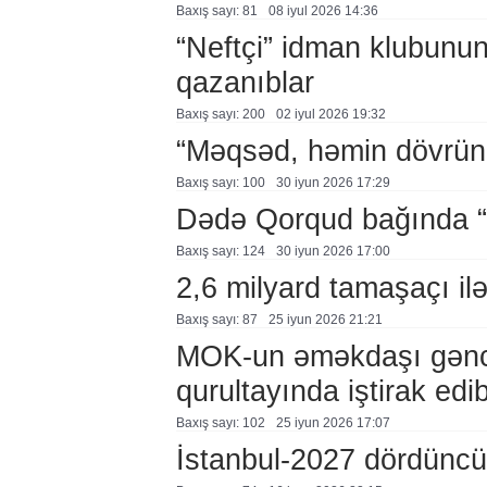
Baxış sayı: 81
08 i̇yul 2026 14:36
“Neftçi” idman klubunun 
qazanıblar
Baxış sayı: 200
02 i̇yul 2026 19:32
“Məqsəd, həmin dövrün 
Baxış sayı: 100
30 i̇yun 2026 17:29
Dədə Qorqud bağında “
Baxış sayı: 124
30 i̇yun 2026 17:00
2,6 milyard tamaşaçı il
Baxış sayı: 87
25 i̇yun 2026 21:21
MOK-un əməkdaşı gənc o
qurultayında iştirak edi
Baxış sayı: 102
25 i̇yun 2026 17:07
İstanbul-2027 dördüncü 