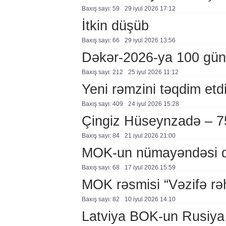
Baxış sayı: 59
29 i̇yul 2026 17:12
İtkin düşüb
Baxış sayı: 66
29 i̇yul 2026 13:56
Dəkər-2026-ya 100 gün
Baxış sayı: 212
25 i̇yul 2026 11:12
Yeni rəmzini təqdim etd
Baxış sayı: 409
24 i̇yul 2026 15:28
Çingiz Hüseynzadə – 7
Baxış sayı: 84
21 i̇yul 2026 21:00
MOK-un nümayəndəsi q
Baxış sayı: 68
17 i̇yul 2026 15:59
MOK rəsmisi “Vəzifə rəhb
Baxış sayı: 82
10 i̇yul 2026 14:10
Latviya BOK-un Rusiya q