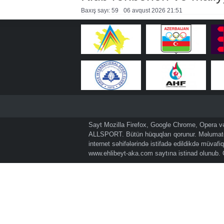
Baxış sayı: 59
06 avqust 2026 21:51
Sayt Mozilla Firefox, Google Chrome, Opera və 
ALLSPORT. Bütün hüquqları qorunur. Məlumatda
internet səhifələrində istifadə edildikdə müvaf
www.ehlibeyt-aka.com
saytına istinad olunub.