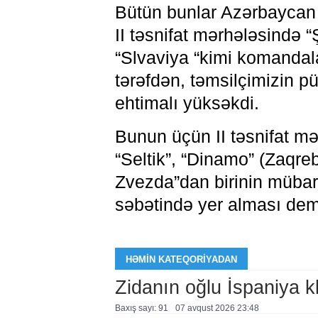
Bütün bunlar Azərbaycan
II təsnifat mərhələsində “
“Slvaviya “kimi komandal
tərəfdən, təmsilçimizin 
ehtimalı yüksəkdi.
Bunun üçün II təsnifat mə
“Seltik”, “Dinamo” (Zaqre
Zvezda”dan birinin mübar
səbətində yer alması de
HƏMIN KATEQORIYADAN
Zidanın oğlu İspaniya 
Baxış sayı: 91
07 avqust 2026 23:48