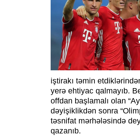
iştirakı təmin etdiklərin
yerə ehtiyac qalmayıb. B
offdan başlamalı olan “A
dəyişiklikdən sonra “Olim
təsnifat mərhələsində de
qazanıb.