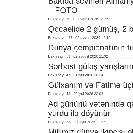
Bakıda sevinən Almaniy
– FOTO
Baxış sayı: 70
02 avqust 2026 18:36
Qocaelidə 2 gümüş, 2 
Baxış sayı: 127
02 avqust 2026 12:49
Dünya çempionatının fi
Baxış sayı: 53
02 avqust 2026 11:32
Sərbəst güləş yarışlarına
Baxış sayı: 47
31 i̇yul 2026 20:24
Gülxanım və Fatimə üçü
Baxış sayı: 43
30 i̇yul 2026 22:03
Ad gününü vətənində q
yurdu ilə döyünür
Baxış sayı: 238
30 i̇yul 2026 11:27
Millimiz dünya ikincisi o