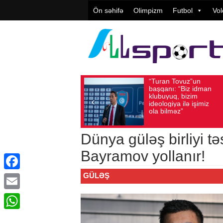
Ön səhifə
Olimpizm
Futbol
Vol
“Turan Tovuz”un
Vüqar Ş
Avqust 05, 2026
Baxış sayı: 221
Avqust 05, 2026
Bax
başqanı: “Biz idman
Təşkilat
klubuyuq, bizim
yüksək
ideologiya ilə işimiz
qiymətlə
ola bilməz”
Dünya güləş birliyi t
Bayramov yollanır!
GÜLƏŞ
Facebook
Email
WhatsApp