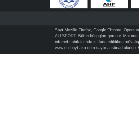
Sayt Mozilla Firefox, Google Chrome, Opera və 
ALLSPORT. Bütün hüquqları qorunur. Məlumatda
internet səhifələrində istifadə edildikdə müvaf
www.ehlibeyt-aka.com
saytına istinad olunub.