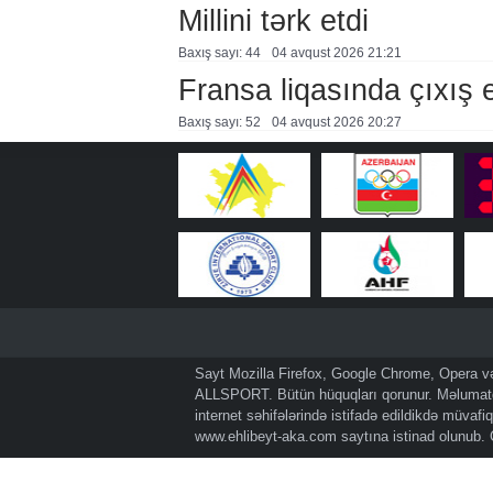
Millini tərk etdi
Baxış sayı: 44
04 avqust 2026 21:21
Fransa liqasında çıxış
Baxış sayı: 52
04 avqust 2026 20:27
Sayt Mozilla Firefox, Google Chrome, Opera və 
ALLSPORT. Bütün hüquqları qorunur. Məlumatda
internet səhifələrində istifadə edildikdə müvaf
www.ehlibeyt-aka.com
saytına istinad olunub.