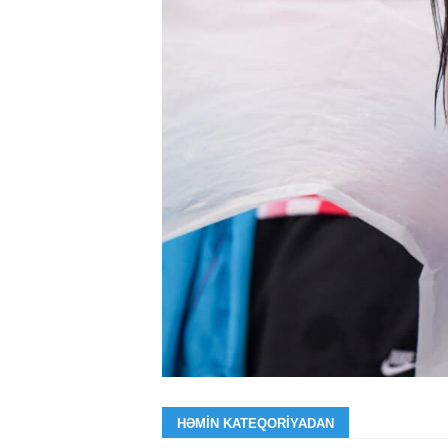
HƏMIN KATEQORIYADAN