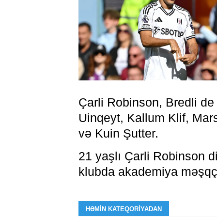
Çarli Robinson, Bredli de
Uinqeyt, Kallum Klif, Mar
və Kuin Şutter.
21 yaşlı Çarli Robinson d
klubda akademiya məşqçi
HƏMIN KATEQORIYADAN