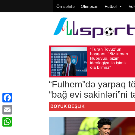
Ön səhifə
Olimpizm
Futbol
Vol
“Turan Tovuz”un
Vüqar
Avqust 05, 2026
Baxış sayı: 220
Avqust 05, 2026
Ba
başqanı: “Biz idman
Təşkil
klubuyuq, bizim
yüksə
ideologiya ilə işimiz
qiymət
ola bilməz”
“Fulhem”də yarpaq t
“bağ evi sakinləri”ni t
BÖYÜK BEŞLIK
Facebook
Email
WhatsApp