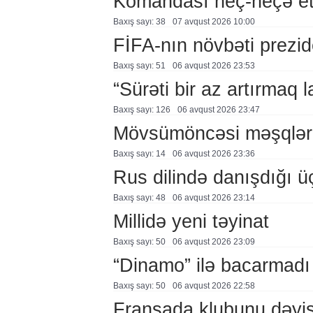
Komandası heç-heçə et
Baxış sayı: 38
07 avqust 2026 10:00
FİFA-nın növbəti prezid
Baxış sayı: 51
06 avqust 2026 23:53
“Sürəti bir az artırmaq l
Baxış sayı: 126
06 avqust 2026 23:47
Mövsümöncəsi məşqlər
Baxış sayı: 14
06 avqust 2026 23:36
Rus dilində danışdığı ü
Baxış sayı: 48
06 avqust 2026 23:14
Millidə yeni təyinat
Baxış sayı: 50
06 avqust 2026 23:09
“Dinamo” ilə bacarmadı
Baxış sayı: 50
06 avqust 2026 22:58
Fransada klubunu dəyiş