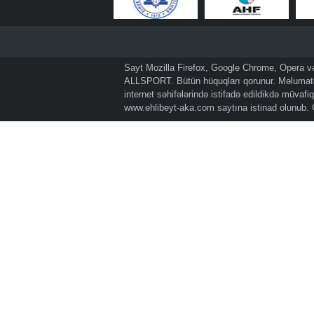
Sayt Mozilla Firefox, Google Chrome, Opera və 
ALLSPORT. Bütün hüquqları qorunur. Məlumatda
internet səhifələrində istifadə edildikdə müvaf
www.ehlibeyt-aka.com
saytına istinad olunub.