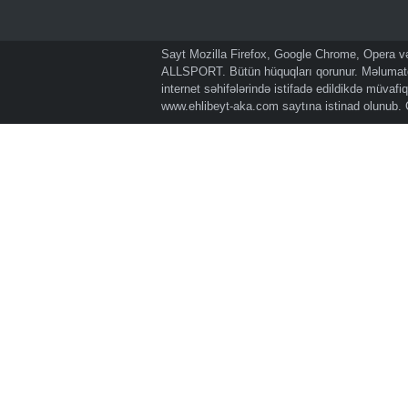
Sayt Mozilla Firefox, Google Chrome, Opera və 
ALLSPORT. Bütün hüquqları qorunur. Məlumatda
internet səhifələrində istifadə edildikdə müvaf
www.ehlibeyt-aka.com
saytına istinad olunub.