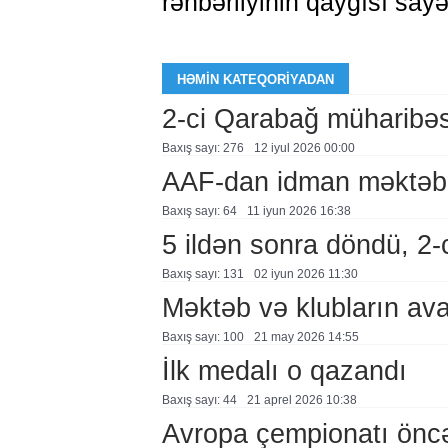
rəhbərliyinin qayğısı say
HƏMIN KATEQORIYADAN
2-ci Qarabağ müharibəsi 
Baxış sayı: 276
12 i̇yul 2026 00:00
AAF-dan idman məktəbl
Baxış sayı: 64
11 i̇yun 2026 16:38
5 ildən sonra döndü, 2-c
Baxış sayı: 131
02 i̇yun 2026 11:30
Məktəb və klubların ava
Baxış sayı: 100
21 may 2026 14:55
İlk medalı o qazandı
Baxış sayı: 44
21 aprel 2026 10:38
Avropa çempionatı öncə