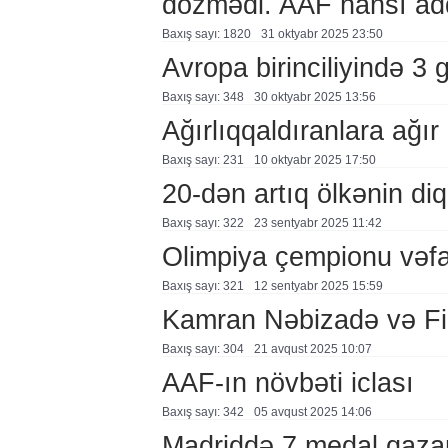
dözmədi. AAF hansı ad
Baxış sayı: 1820
31 oktyabr 2025 23:50
Avropa birinciliyində 
Baxış sayı: 348
30 oktyabr 2025 13:56
Ağırlıqqaldıranlara ağır
Baxış sayı: 231
10 oktyabr 2025 17:50
20-dən artıq ölkənin di
Baxış sayı: 322
23 sentyabr 2025 11:42
Olimpiya çempionu vəfa
Baxış sayı: 321
12 sentyabr 2025 15:59
Kamran Nəbizadə və Fir
Baxış sayı: 304
21 avqust 2025 10:07
AAF-ın növbəti iclası
Baxış sayı: 342
05 avqust 2025 14:06
Madriddə 7 medal qazan