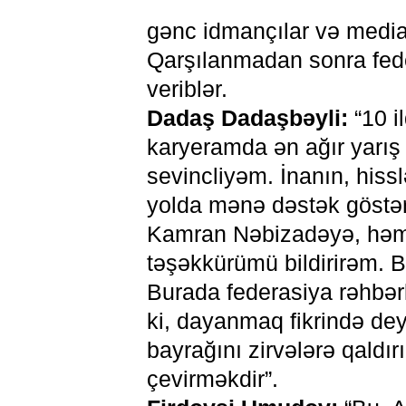
gənc idmançılar və media 
Qarşılanmadan sonra fede
veriblər.
Dadaş Dadaşbəyli:
“10 i
karyeramda ən ağır yarış 
sevincliyəm. İnanın, hiss
yolda mənə dəstək göstərə
Kamran Nəbizadəyə, həmçini
təşəkkürümü bildirirəm. 
Burada federasiya rəhbərl
ki, dayanmaq fikrində de
bayrağını zirvələrə qald
çevirməkdir”.