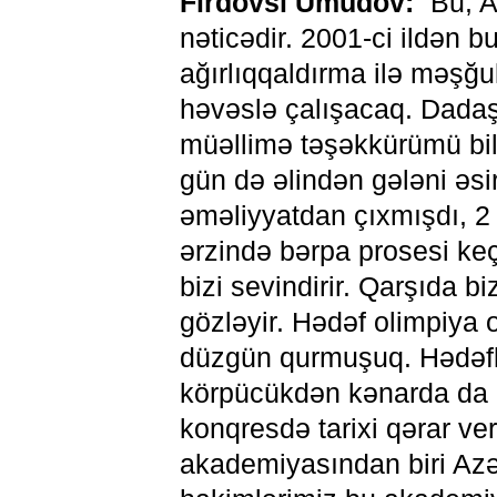
Firdovsi Umudov:
“Bu, A
nəticədir. 2001-ci ildən 
ağırlıqqaldırma ilə məşğ
həvəslə çalışacaq. Dada
müəllimə təşəkkürümü bild
gün də əlindən gələni əsi
əməliyyatdan çıxmışdı, 2
ərzində bərpa prosesi ke
bizi sevindirir. Qarşıda b
gözləyir. Hədəf olimpiya o
düzgün qurmuşuq. Hədəflə
körpücükdən kənarda da 
konqresdə tarixi qərar ve
akademiyasından biri Azə