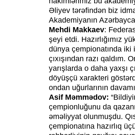
hakimlərimiz bu akademiy
Əliyev tərəfindən biz idma
Akademiyanın Azərbaycan
Mehdi Makkaev
: Federa
şeyi etdi. Hazırlığımız y
dünya çempionatında iki 
çıxışından razı qaldım. O
yarışlarda o daha yaxşı ç
döyüşçü xarakteri göstərdi
ondan uğurlarının davamın
Asif Məmmədov:
“Bildiy
çempionluğunu da qazanm
əməliyyat olunmuşdu. Qıs
çempionatına hazırlıq üçü