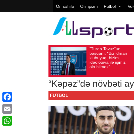
Ön səhifə
Olimpizm
Futbol
Vol
“Turan Tovuz”un
Vüqar Ş
Avqust 05, 2026
Baxış sayı: 219
Avqust 05, 2026
Bax
başqanı: “Biz idman
Təşkilat
klubuyuq, bizim
yüksək
ideologiya ilə işimiz
qiymətlə
ola bilməz”
“Kəpəz”də növbəti ayr
FUTBOL
Facebook
Email
WhatsApp