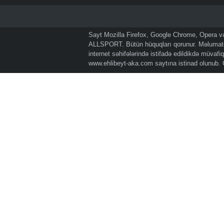
Sayt Mozilla Firefox, Google Chrome, Opera və 
ALLSPORT. Bütün hüquqları qorunur. Məlumatda
internet səhifələrində istifadə edildikdə müvaf
www.ehlibeyt-aka.com
saytına istinad olunub.