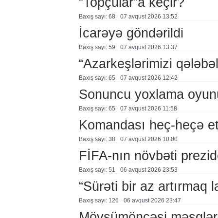
“Topçular”a keçir?
Baxış sayı: 68
07 avqust 2026 13:52
İcarəyə göndərildi
Baxış sayı: 59
07 avqust 2026 13:37
“Azarkeşlərimizi qələbəl
Baxış sayı: 65
07 avqust 2026 12:42
Sonuncu yoxlama oyun
Baxış sayı: 65
07 avqust 2026 11:58
Komandası heç-heçə et
Baxış sayı: 38
07 avqust 2026 10:00
FİFA-nın növbəti prezid
Baxış sayı: 51
06 avqust 2026 23:53
“Sürəti bir az artırmaq l
Baxış sayı: 126
06 avqust 2026 23:47
Mövsümöncəsi məşqlər