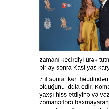
zamanı keçirdiyi ürək tut
bir ay sonra Kasilyas karye
7 il sonra İker, həddindən
olduğunu iddia edir. Kom
yaxşı hiss etdiyinə və vəz
zəmanətlərə baxmayaraq, o