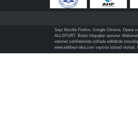
Sayt Mozilla Firefox, Google Chrome, Opera və 
ALLSPORT. Bütün hüquqları qorunur. Məlumatda
internet səhifələrində istifadə edildikdə müvaf
www.ehlibeyt-aka.com
saytına istinad olunub.