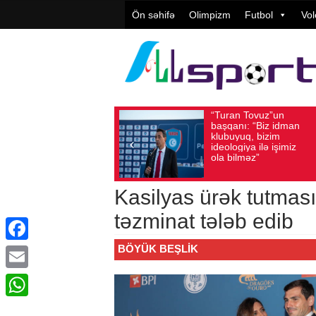
Ön səhifə
Olimpizm
Futbol
Vol
“Turan Tovuz”un
Vüqar
Avqust 05, 2026
Baxış sayı: 221
Avqust 05, 2026
Ba
başqanı: “Biz idman
Təşkil
klubuyuq, bizim
yüksə
ideologiya ilə işimiz
qiymət
ola bilməz”
Kasilyas ürək tutmas
təzminat tələb edib
BÖYÜK BEŞLIK
Facebook
Email
WhatsApp