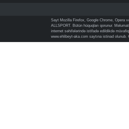
Sayt Mozilla Firefox, Google Chrome, Opera və 
ALLSPORT. Bütün hüquqları qorunur. Məlumatda
internet səhifələrində istifadə edildikdə müvaf
www.ehlibeyt-aka.com
saytına istinad olunub.