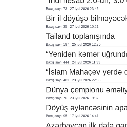
“İndi hesab 2:0-dır, 3:0
Baxış sayı: 73
27 i̇yul 2026 23:46
Bir il döyüşə bilməyəcə
Baxış sayı: 35
27 i̇yul 2026 10:21
Tailand toplanışında
Baxış sayı: 187
25 i̇yul 2026 12:30
“Yenidən kəmər uğrund
Baxış sayı: 444
24 i̇yul 2026 11:33
“İslam Mahaçev yerdə da
Baxış sayı: 483
23 i̇yul 2026 22:38
Dünya çempionu əməliy
Baxış sayı: 70
23 i̇yul 2026 19:37
Döyüş əyləncəsinin apa
Baxış sayı: 95
17 i̇yul 2026 14:41
Azərbaycan ilk dəfə gə