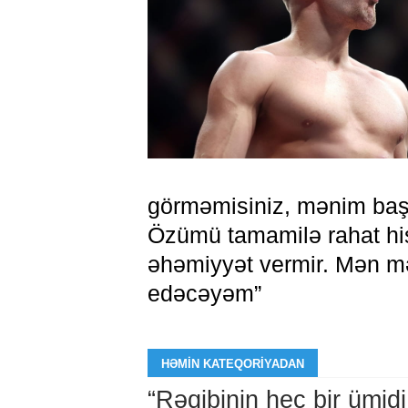
görməmisiniz, mənim başq
Özümü tamamilə rahat h
əhəmiyyət vermir. Mən m
edəcəyəm”
HƏMIN KATEQORIYADAN
“Rəqibinin heç bir ümid