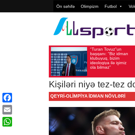
Ön səhifə
Olimpizm
Futbol
Vol
“Turan Tovuz”un
Avqust 05, 2026
Baxış sayı: 194
Avqust 05, 202
başqanı: “Biz idman
klubuyuq, bizim
ideologiya ilə işimiz
ola bilməz”
Kişiləri niyə tez-tez
QEYRI-OLIMPIYA IDMAN NÖVLƏRI
Facebook
Email
WhatsApp