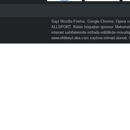
Sayt Mozilla Firefox, Google Chrome, Opera və 
ALLSPORT. Bütün hüquqları qorunur. Məlumatda
internet səhifələrində istifadə edildikdə müvaf
www.ehlibeyt-aka.com
saytına istinad olunub.