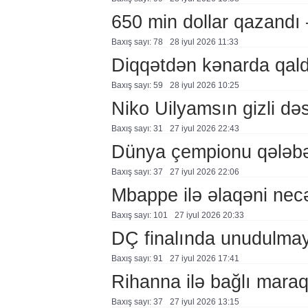
650 min dollar qazand
Baxış sayı: 78
28 i̇yul 2026 11:33
Diqqətdən kənarda qal
Baxış sayı: 59
28 i̇yul 2026 10:25
Niko Uilyamsın gizli d
Baxış sayı: 31
27 i̇yul 2026 22:43
Dünya çempionu qələbə
Baxış sayı: 37
27 i̇yul 2026 22:06
Mbappe ilə əlaqəni nec
Baxış sayı: 101
27 i̇yul 2026 20:33
DÇ finalında unudulm
Baxış sayı: 91
27 i̇yul 2026 17:41
Rihanna ilə bağlı mara
Baxış sayı: 37
27 i̇yul 2026 13:15