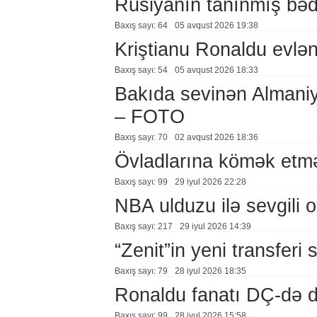
Rusiyanın tanınmış bəd
Baxış sayı: 64
05 avqust 2026 19:38
Kriştianu Ronaldu evlən
Baxış sayı: 54
05 avqust 2026 18:33
Bakıda sevinən Almaniy
– FOTO
Baxış sayı: 70
02 avqust 2026 18:36
Övladlarına kömək etmə
Baxış sayı: 99
29 i̇yul 2026 22:28
NBA ulduzu ilə sevgili o
Baxış sayı: 217
29 i̇yul 2026 14:39
“Zenit”in yeni transferi 
Baxış sayı: 79
28 i̇yul 2026 18:35
Ronaldu fanatı DÇ-də 
Baxış sayı: 99
28 i̇yul 2026 15:58