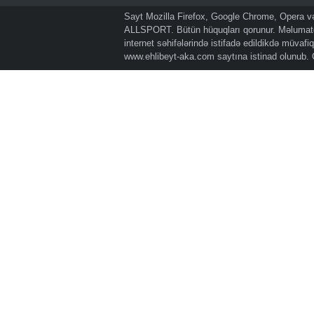
Sayt Mozilla Firefox, Google Chrome, Opera və 
ALLSPORT. Bütün hüquqları qorunur. Məlumatda
internet səhifələrində istifadə edildikdə müvaf
www.ehlibeyt-aka.com
saytına istinad olunub.