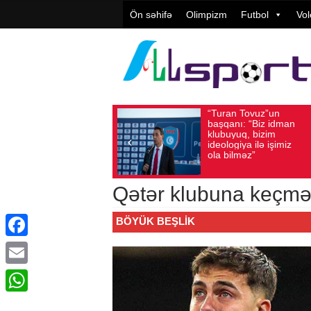
Ön səhifə
Olimpizm
Futbol
Vol
“Turan Tovuz”un
Vüqar Şü
Avqust 05, 2026
Baxış sayı: 205
Avqust 05, 2026
Baxış
başqanı: “Biz idman
Təşkilatç
klubuyuq, bizim
yüksək
ideologiya ilə işimiz
qiymətlənd
ola bilməz”
Qətər klubuna keçmə
BÖYÜK BEŞLIK
Facebook
Email
WhatsApp