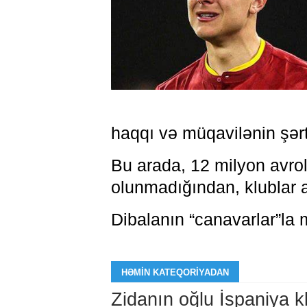
haqqı və müqavilənin şərtlə
Bu arada, 12 milyon avrol
olunmadığından, klublar 
Dibalanın “canavarlar”la m
HƏMIN KATEQORIYADAN
Zidanın oğlu İspaniya 