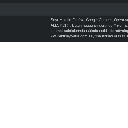
Sayt Mozilla Firefox, Google Chrome, Opera və 
ALLSPORT. Bütün hüquqları qorunur. Məlumatda
internet səhifələrində istifadə edildikdə müvaf
www.ehlibeyt-aka.com
saytına istinad olunub.