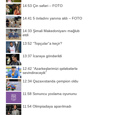
14:53
Çin səfəri – FOTO
14:41
5 övladını yanına aldı – FOTO
14:33
Şimali Makedoniyanı məğlub
etdi
13:52
“Topçular”a keçir?
13:37
İcarəyə göndərildi
12:42
“Azarkeşlərimizi qələbələrlə
sevindirəcəyik”
12:34
Qazaxıstanda çempion oldu
11:58
Sonuncu yoxlama oyununu
11:54
Olimpiadaya aparılmadı