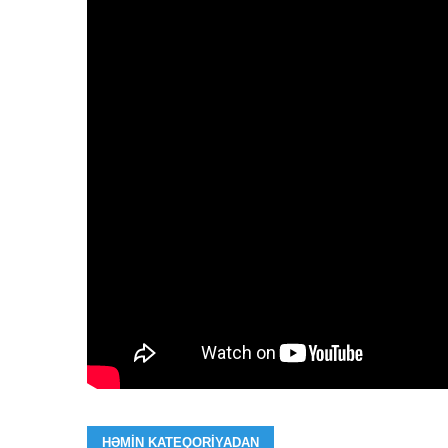
HƏMIN KATEQORIYADAN