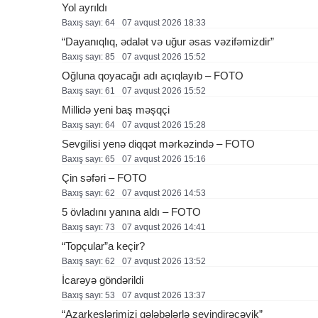
Yol ayrıldı
Baxış sayı: 64
07 avqust 2026 18:33
“Dayanıqlıq, ədalət və uğur əsas vəzifəmizdir”
Baxış sayı: 85
07 avqust 2026 15:52
Oğluna qoyacağı adı açıqlayıb – FOTO
Baxış sayı: 61
07 avqust 2026 15:52
Millidə yeni baş məşqçi
Baxış sayı: 64
07 avqust 2026 15:28
Sevgilisi yenə diqqət mərkəzində – FOTO
Baxış sayı: 65
07 avqust 2026 15:16
Çin səfəri – FOTO
Baxış sayı: 62
07 avqust 2026 14:53
5 övladını yanına aldı – FOTO
Baxış sayı: 73
07 avqust 2026 14:41
“Topçular”a keçir?
Baxış sayı: 62
07 avqust 2026 13:52
İcarəyə göndərildi
Baxış sayı: 53
07 avqust 2026 13:37
“Azarkeşlərimizi qələbələrlə sevindirəcəyik”