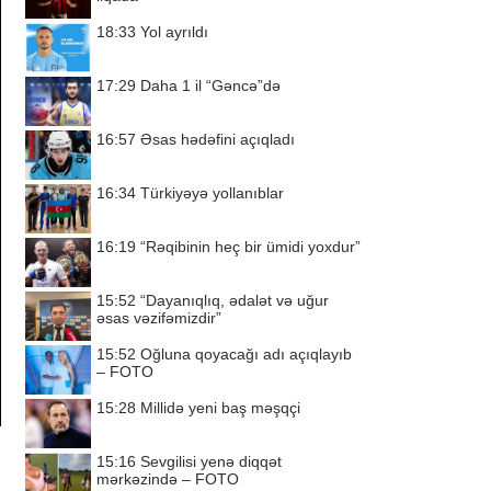
18:33
Yol ayrıldı
17:29
Daha 1 il “Gəncə”də
16:57
Əsas hədəfini açıqladı
16:34
Türkiyəyə yollanıblar
16:19
“Rəqibinin heç bir ümidi yoxdur”
15:52
“Dayanıqlıq, ədalət və uğur
əsas vəzifəmizdir”
15:52
Oğluna qoyacağı adı açıqlayıb
– FOTO
15:28
Millidə yeni baş məşqçi
15:16
Sevgilisi yenə diqqət
mərkəzində – FOTO