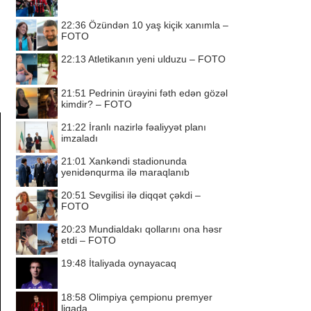
22:36
Özündən 10 yaş kiçik xanımla –
FOTO
22:13
Atletikanın yeni ulduzu – FOTO
21:51
Pedrinin ürəyini fəth edən gözəl
kimdir? – FOTO
21:22
İranlı nazirlə fəaliyyət planı
imzaladı
21:01
Xankəndi stadionunda
yenidənqurma ilə maraqlanıb
20:51
Sevgilisi ilə diqqət çəkdi –
FOTO
20:23
Mundialdakı qollarını ona həsr
etdi – FOTO
19:48
İtaliyada oynayacaq
18:58
Olimpiya çempionu premyer
liqada