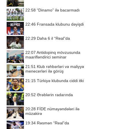
22:58
“Dinamo” ilə bacarmadı
22:46
Fransada klubunu dəyişdi
22:29
Daha 6 il “Real”da
22:07
Antidopinq mövzusunda
maarifləndirici seminar
21:51
Klub rəhbərləri və maliyyə
menecerləri ilə görüş
21:15
Türkiyə klubunda ciddi itki
20:52
Ərəblərin radarında
20:28
FİDE nümayəndələri ilə
müzakirə
19:34
Rəsmən “Real”da