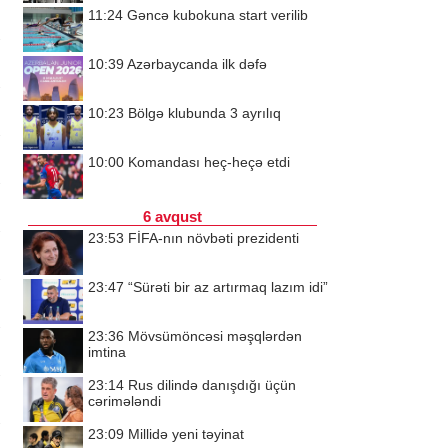
11:24
Gəncə kubokuna start verilib
10:39
Azərbaycanda ilk dəfə
10:23
Bölgə klubunda 3 ayrılıq
10:00
Komandası heç-heçə etdi
6 avqust
23:53
FİFA-nın növbəti prezidenti
23:47
“Sürəti bir az artırmaq lazım idi”
23:36
Mövsümöncəsi məşqlərdən
imtina
23:14
Rus dilində danışdığı üçün
cərimələndi
23:09
Millidə yeni təyinat