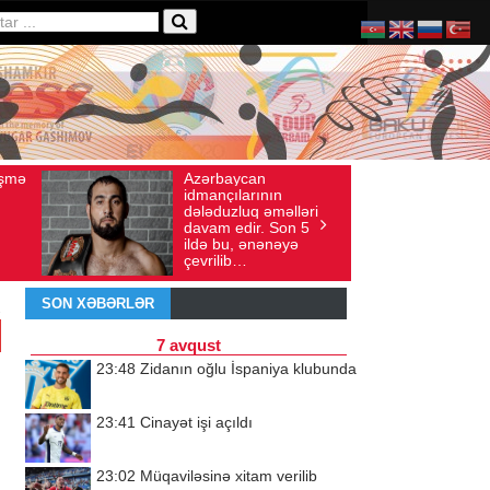
Ad gününü vətənində
yı: 136
İyul 30, 2026
Baxış sayı: 238
ın
qeyd etməsə də,
məlləri
ürəyi hər zaman
 Son 5
doğma yurdu ilə
nəyə
döyünür
SON XƏBƏRLƏR
7 avqust
23:48
Zidanın oğlu İspaniya klubunda
23:41
Cinayət işi açıldı
23:02
Müqaviləsinə xitam verilib