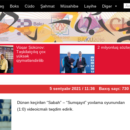
əş
Boks
Cüdo
Şahmat
Müsahibə
Layihə
Digər
2 milyonluq sözləşmə
Azərbaycan
Avqust 04, 2026
Baxış sayı: 80
Avqust 04, 2026
Baxış sa
idmançıların
dələduzluq ə
davam edir.
ildə bu, ənə
çevrilib…
5 sentyabr 2021 / 11:36
Baxış sayı: 730
Dünən keçirilən “Sabah” – “Sumqayıt” yoxlama oyunundan
(1:0) videoicmalı təqdim edirik.