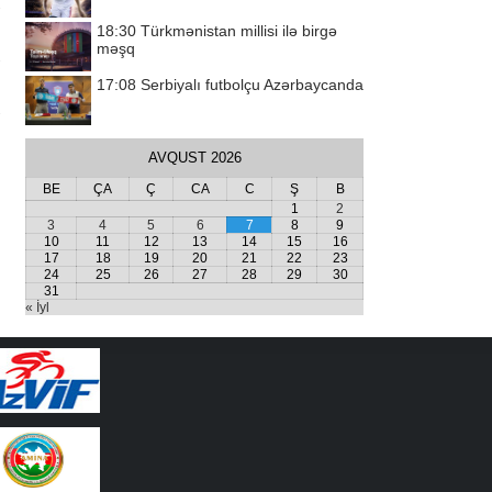
18:30
Türkmənistan millisi ilə birgə
məşq
17:08
Serbiyalı futbolçu Azərbaycanda
AVQUST 2026
BE
ÇA
Ç
CA
C
Ş
B
1
2
3
4
5
6
7
8
9
10
11
12
13
14
15
16
17
18
19
20
21
22
23
24
25
26
27
28
29
30
31
« İyl