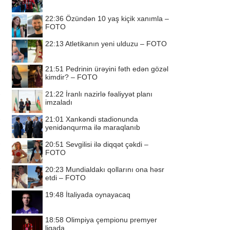
22:36
Özündən 10 yaş kiçik xanımla –
FOTO
22:13
Atletikanın yeni ulduzu – FOTO
21:51
Pedrinin ürəyini fəth edən gözəl
kimdir? – FOTO
21:22
İranlı nazirlə fəaliyyət planı
imzaladı
21:01
Xankəndi stadionunda
yenidənqurma ilə maraqlanıb
20:51
Sevgilisi ilə diqqət çəkdi –
FOTO
20:23
Mundialdakı qollarını ona həsr
etdi – FOTO
19:48
İtaliyada oynayacaq
18:58
Olimpiya çempionu premyer
liqada