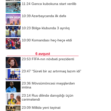
11:24
Gəncə kubokuna start verilib
10:39
Azərbaycanda ilk dəfə
10:23
Bölgə klubunda 3 ayrılıq
10:00
Komandası heç-heçə etdi
6 avqust
23:53
FİFA-nın növbəti prezidenti
23:47
“Sürəti bir az artırmaq lazım idi”
23:36
Mövsümöncəsi məşqlərdən
imtina
23:14
Rus dilində danışdığı üçün
cərimələndi
23:09
Millidə yeni təyinat