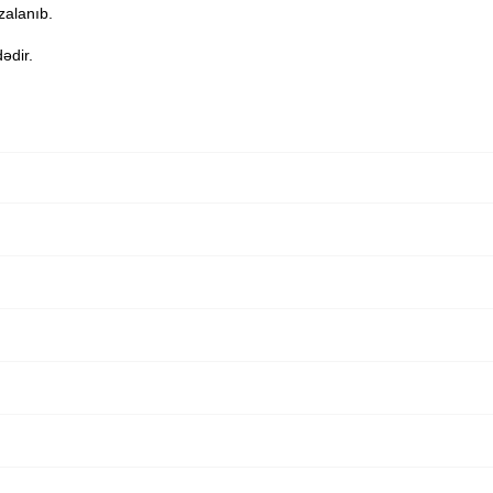
zalanıb.
ədir.