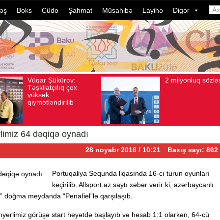
əş
Boks
Cüdo
Şahmat
Müsahibə
Layihə
Digər
2 milyonluq sözləşmə
Azə
Avqust 04, 2026
Baxış sayı: 80
Avqust 04, 2026
idma
dələ
dava
ildə
çevr
imiz 64 dəqiqə oynadı
28 noyabr 2016 / 10:21
Baxış sayı: 862
Portuqaliya Sequnda liqasında 16-cı turun oyunları
keçirilib. Allsport.az saytı xəbər verir ki, azərbaycanlı
B” doğma meydanda “Penafiel”lə qarşılaşıb.
rlimiz görüşə start heyətdə başlayıb və hesab 1:1 olarkən, 64-cü