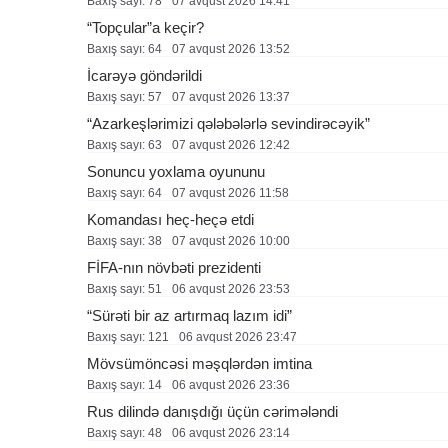
Baxış sayı: 78
07 avqust 2026 14:41
“Topçular”a keçir?
Baxış sayı: 64
07 avqust 2026 13:52
İcarəyə göndərildi
Baxış sayı: 57
07 avqust 2026 13:37
“Azarkeşlərimizi qələbələrlə sevindirəcəyik”
Baxış sayı: 63
07 avqust 2026 12:42
Sonuncu yoxlama oyununu
Baxış sayı: 64
07 avqust 2026 11:58
Komandası heç-heçə etdi
Baxış sayı: 38
07 avqust 2026 10:00
FİFA-nın növbəti prezidenti
Baxış sayı: 51
06 avqust 2026 23:53
“Sürəti bir az artırmaq lazım idi”
Baxış sayı: 121
06 avqust 2026 23:47
Mövsümöncəsi məşqlərdən imtina
Baxış sayı: 14
06 avqust 2026 23:36
Rus dilində danışdığı üçün cərimələndi
Baxış sayı: 48
06 avqust 2026 23:14