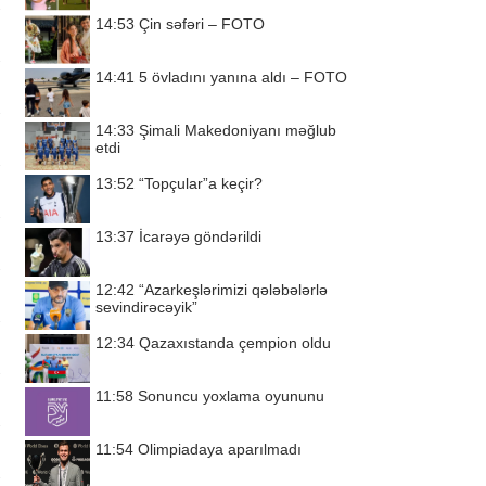
14:53
Çin səfəri – FOTO
14:41
5 övladını yanına aldı – FOTO
14:33
Şimali Makedoniyanı məğlub
etdi
13:52
“Topçular”a keçir?
13:37
İcarəyə göndərildi
12:42
“Azarkeşlərimizi qələbələrlə
sevindirəcəyik”
12:34
Qazaxıstanda çempion oldu
11:58
Sonuncu yoxlama oyununu
11:54
Olimpiadaya aparılmadı