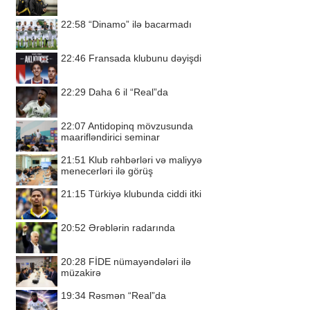
22:58
“Dinamo” ilə bacarmadı
22:46
Fransada klubunu dəyişdi
22:29
Daha 6 il “Real”da
22:07
Antidopinq mövzusunda
maarifləndirici seminar
21:51
Klub rəhbərləri və maliyyə
menecerləri ilə görüş
21:15
Türkiyə klubunda ciddi itki
20:52
Ərəblərin radarında
20:28
FİDE nümayəndələri ilə
müzakirə
19:34
Rəsmən “Real”da