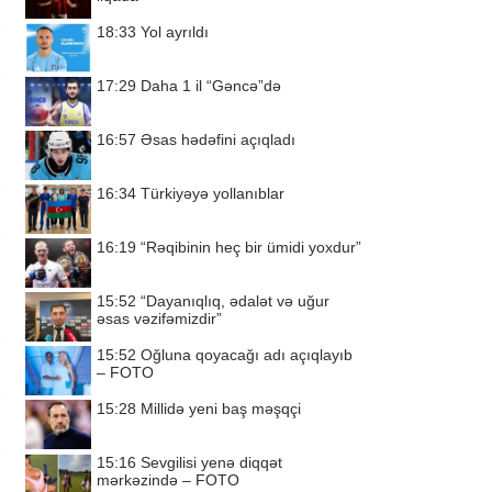
18:33
Yol ayrıldı
17:29
Daha 1 il “Gəncə”də
16:57
Əsas hədəfini açıqladı
16:34
Türkiyəyə yollanıblar
16:19
“Rəqibinin heç bir ümidi yoxdur”
15:52
“Dayanıqlıq, ədalət və uğur
əsas vəzifəmizdir”
15:52
Oğluna qoyacağı adı açıqlayıb
– FOTO
15:28
Millidə yeni baş məşqçi
15:16
Sevgilisi yenə diqqət
mərkəzində – FOTO