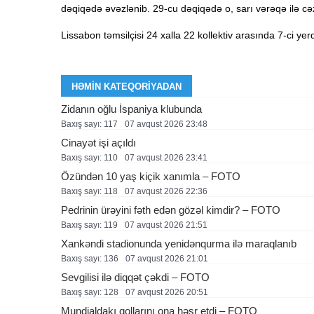
dəqiqədə əvəzlənib. 29-cu dəqiqədə o, sarı vərəqə ilə cə
Lissabon təmsilçisi 24 xalla 22 kollektiv arasında 7-ci yerd
HƏMIN KATEQORIYADAN
Zidanın oğlu İspaniya klubunda
Baxış sayı: 117
07 avqust 2026 23:48
Cinayət işi açıldı
Baxış sayı: 110
07 avqust 2026 23:41
Özündən 10 yaş kiçik xanımla – FOTO
Baxış sayı: 118
07 avqust 2026 22:36
Pedrinin ürəyini fəth edən gözəl kimdir? – FOTO
Baxış sayı: 119
07 avqust 2026 21:51
Xankəndi stadionunda yenidənqurma ilə maraqlanıb
Baxış sayı: 136
07 avqust 2026 21:01
Sevgilisi ilə diqqət çəkdi – FOTO
Baxış sayı: 128
07 avqust 2026 20:51
Mundialdakı qollarını ona həsr etdi – FOTO