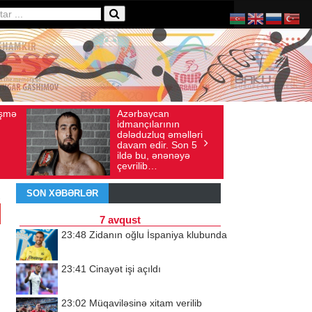
rbaycan
Ad gününü vətənində
Baxış sayı: 136
İyul 30, 2026
Baxış sayı: 238
nçılarının
qeyd etməsə də,
duzluq əməlləri
ürəyi hər zaman
m edir. Son 5
doğma yurdu ilə
 bu, ənənəyə
döyünür
ilib…
SON XƏBƏRLƏR
7 avqust
23:48
Zidanın oğlu İspaniya klubunda
23:41
Cinayət işi açıldı
23:02
Müqaviləsinə xitam verilib