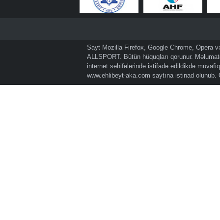
Sayt Mozilla Firefox, Google Chrome, Opera və 
ALLSPORT. Bütün hüquqları qorunur. Məlumatda
internet səhifələrində istifadə edildikdə müvaf
www.ehlibeyt-aka.com
saytına istinad olunub.