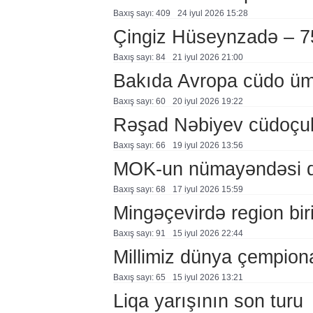
Baxış sayı: 409
24 i̇yul 2026 15:28
Çingiz Hüseynzadə – 7
Baxış sayı: 84
21 i̇yul 2026 21:00
Bakıda Avropa cüdo ümidl
Baxış sayı: 60
20 i̇yul 2026 19:22
Rəşad Nəbiyev cüdoçul
Baxış sayı: 66
19 i̇yul 2026 13:56
MOK-un nümayəndəsi q
Baxış sayı: 68
17 i̇yul 2026 15:59
Mingəçevirdə region birin
Baxış sayı: 91
15 i̇yul 2026 22:44
Millimiz dünya çempiona
Baxış sayı: 65
15 i̇yul 2026 13:21
Liqa yarışının son turu