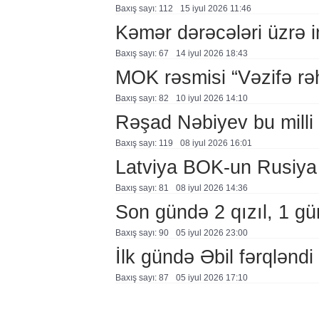
Baxış sayı: 112
15 i̇yul 2026 11:46
Kəmər dərəcələri üzrə 
Baxış sayı: 67
14 i̇yul 2026 18:43
MOK rəsmisi “Vəzifə rəhb
Baxış sayı: 82
10 i̇yul 2026 14:10
Rəşad Nəbiyev bu milli 
Baxış sayı: 119
08 i̇yul 2026 16:01
Latviya BOK-un Rusiya q
Baxış sayı: 81
08 i̇yul 2026 14:36
Son gündə 2 qızıl, 1 g
Baxış sayı: 90
05 i̇yul 2026 23:00
İlk gündə Əbil fərqləndi
Baxış sayı: 87
05 i̇yul 2026 17:10