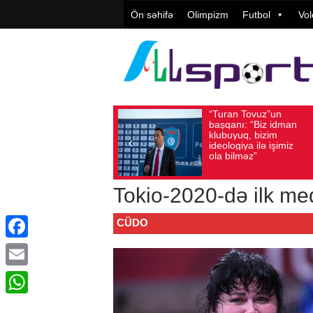
Ön səhifə
Olimpizm
Futbol
Vol
“Turan Tovuz”un
Vüqar Ş
Avqust 05, 2026
Baxış sayı: 225
Avqust 05, 2026
Bax
başqanı: “Biz idman
Təşkilat
klubuyuq, bizim
yüksək
ideologiya ilə işimiz
qiymətlə
ola bilməz”
Tokio-2020-də ilk me
CÜDO
Facebook
Email
WhatsApp