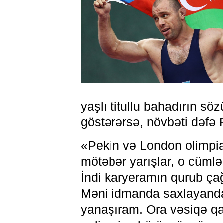
yaşlı titullu bahadırın s
göstərərsə, növbəti dəfə
«Pekin və London olimpi
mötəbər yarışlar, o cüml
İndi karyeramın qurub ça
Məni idmanda saxlayanda 
yanaşıram. Ora vəsiqə qa