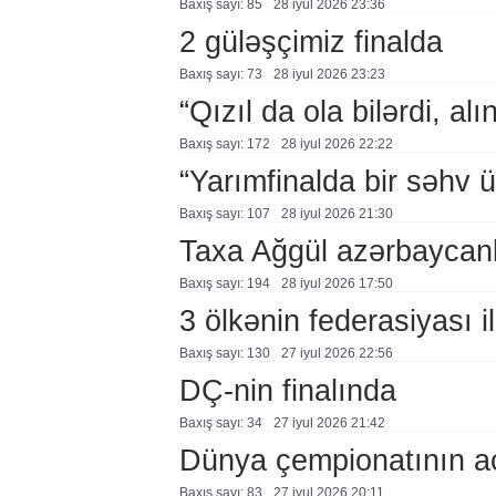
Baxış sayı: 85
28 i̇yul 2026 23:36
2 güləşçimiz finalda
Baxış sayı: 73
28 i̇yul 2026 23:23
“Qızıl da ola bilərdi, al
Baxış sayı: 172
28 i̇yul 2026 22:22
“Yarımfinalda bir səhv 
Baxış sayı: 107
28 i̇yul 2026 21:30
Taxa Ağgül azərbaycanl
Baxış sayı: 194
28 i̇yul 2026 17:50
3 ölkənin federasiyası i
Baxış sayı: 130
27 i̇yul 2026 22:56
DÇ-nin finalında
Baxış sayı: 34
27 i̇yul 2026 21:42
Dünya çempionatının aç
Baxış sayı: 83
27 i̇yul 2026 20:11