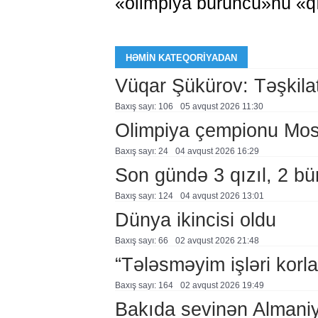
«olimpiya bürüncü»nü «qı
HƏMIN KATEQORIYADAN
Vüqar Şükürov: Təşkilat
Baxış sayı: 106
05 avqust 2026 11:30
Olimpiya çempionu Mo
Baxış sayı: 24
04 avqust 2026 16:29
Son gündə 3 qızıl, 2 bü
Baxış sayı: 124
04 avqust 2026 13:01
Dünya ikincisi oldu
Baxış sayı: 66
02 avqust 2026 21:48
“Tələsməyim işləri korla
Baxış sayı: 164
02 avqust 2026 19:49
Bakıda sevinən Almaniy