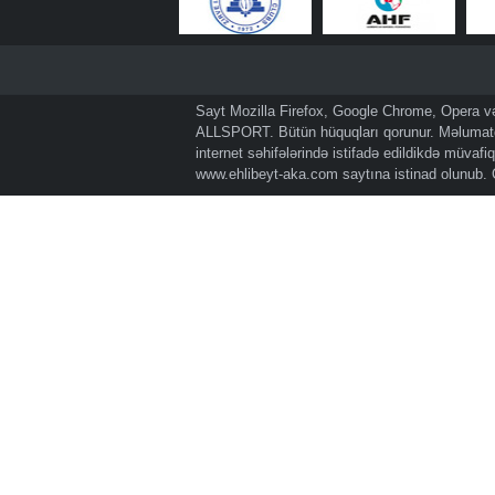
Sayt Mozilla Firefox, Google Chrome, Opera və 
ALLSPORT. Bütün hüquqları qorunur. Məlumatda
internet səhifələrində istifadə edildikdə müvaf
www.ehlibeyt-aka.com
saytına istinad olunub.