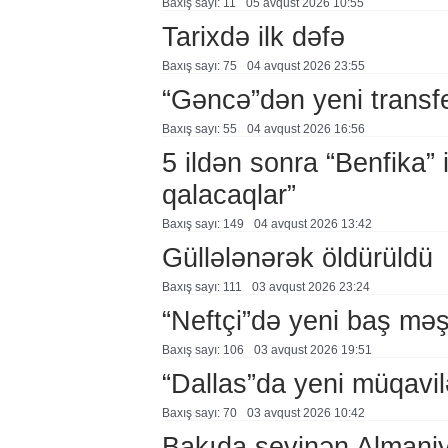
Baxış sayı: 11
05 avqust 2026 10:55
Tarixdə ilk dəfə
Baxış sayı: 75
04 avqust 2026 23:55
“Gəncə”dən yeni transf
Baxış sayı: 55
04 avqust 2026 16:56
5 ildən sonra “Benfika” 
qalacaqlar”
Baxış sayı: 149
04 avqust 2026 13:42
Güllələnərək öldürüldü
Baxış sayı: 111
03 avqust 2026 23:24
“Neftçi”də yeni baş məş
Baxış sayı: 106
03 avqust 2026 19:51
“Dallas”da yeni müqavil
Baxış sayı: 70
03 avqust 2026 10:42
Bakıda sevinən Almaniy