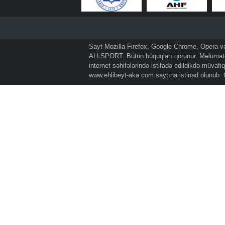
Sayt Mozilla Firefox, Google Chrome, Opera və 
ALLSPORT. Bütün hüquqları qorunur. Məlumatda
internet səhifələrində istifadə edildikdə müvaf
www.ehlibeyt-aka.com
saytına istinad olunub.