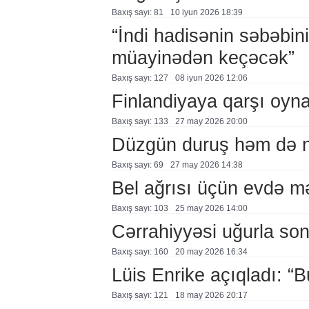
Baxış sayı: 81
10 i̇yun 2026 18:39
“İndi hadisənin səbəbi
müayinədən keçəcək”
Baxış sayı: 127
08 i̇yun 2026 12:06
Finlandiyaya qarşı oy
Baxış sayı: 133
27 may 2026 20:00
Düzgün duruş həm də nəf
Baxış sayı: 69
27 may 2026 14:38
Bel ağrısı üçün evdə m
Baxış sayı: 103
25 may 2026 14:00
Cərrahiyyəsi uğurla so
Baxış sayı: 160
20 may 2026 16:34
Lüis Enrike açıqladı: “
Baxış sayı: 121
18 may 2026 20:17