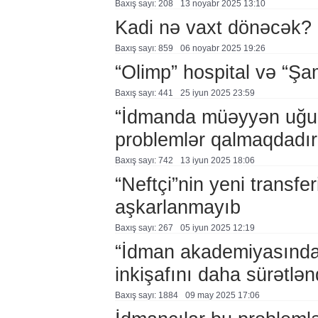
Baxış sayı: 208
13 noyabr 2025 13:10
Kadi nə vaxt dönəcək?
Baxış sayı: 859
06 noyabr 2025 19:26
“Olimp” hospital və “Ş
Baxış sayı: 441
25 i̇yun 2025 23:59
“İdmanda müəyyən uğurla
problemlər qalmaqdadır
Baxış sayı: 742
13 i̇yun 2025 18:06
“Neftçi”nin yeni transfe
aşkarlanmayıb
Baxış sayı: 267
05 i̇yun 2025 12:19
“İdman akademiyasında 
inkişafını daha sürətlən
Baxış sayı: 1884
09 may 2025 17:06