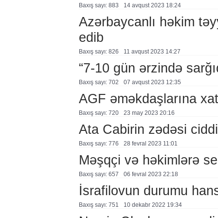
Baxış sayı: 883
14 avqust 2023 18:24
Azərbaycanlı həkim təyy
edib
Baxış sayı: 826
11 avqust 2023 14:27
“7-10 gün ərzində sarğ
Baxış sayı: 702
07 avqust 2023 12:35
AGF əməkdaşlarına xati
Baxış sayı: 720
23 may 2023 20:16
Ata Cabirin zədəsi ciddi
Baxış sayı: 776
28 fevral 2023 11:01
Məşqçi və həkimlərə s
Baxış sayı: 657
06 fevral 2023 22:18
İsrafilovun durumu hans
Baxış sayı: 751
10 dekabr 2022 19:34