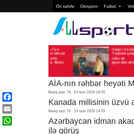
Ön səhifə
Olimpizm
Futbol
Vol
“Turan Tovuz”un
Vüqar Şükürov:
026
Baxış sayı: 178
Avqust 05, 2026
Baxış sayı: 106
başqanı: “Biz idman
Təşkilatçılıq çox
klubuyuq, bizim
yüksək
ideologiya ilə işimiz
qiymətləndirilib
ola bilməz”
AİA-nın rəhbər heyəti 
Baxış sayı: 78
24 i̇yun 2026 18:55
Kanada millisinin üzvü 
Facebook
Baxış sayı: 76
19 i̇yun 2026 14:35
Email
Azərbaycan idman akade
ilə görüş
WhatsApp