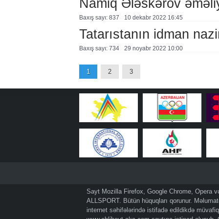
Namiq Ələskərov əməli
Baxış sayı: 837
10 dekabr 2022 16:45
Tatarıstanın idman naz
Baxış sayı: 734
29 noyabr 2022 10:00
1
2
3
Sayt Mozilla Firefox, Google Chrome, Opera və 
ALLSPORT. Bütün hüquqları qorunur. Məlumatda
internet səhifələrində istifadə edildikdə müvaf