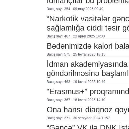
İdmançılar bu problemlə
Baxış sayı: 354
09 may 2025 09:49
“Narkotik vasitələr gənc
sağlamlığa ciddi təsir 
Baxış sayı: 467
22 aprel 2025 14:00
Bədənimizdə kalori bala
Baxış sayı: 575
25 fevral 2025 18:15
İdman akademiyasında tə
göndərilməsinə başlanıl
Baxış sayı: 462
19 fevral 2025 10:49
“Erasmus+” proqramında
Baxış sayı: 367
16 fevral 2025 14:10
Ona hansı diaqnoz qoy
Baxış sayı: 371
30 sentyabr 2024 11:57
“Gəncə” VK ilə DNK İst