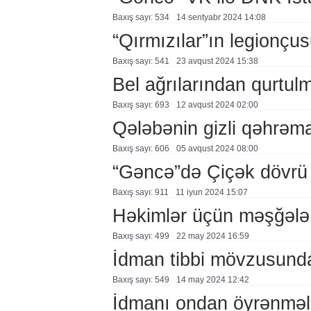
Baxış sayı: 534
14 sentyabr 2024 14:08
“Qırmızılar”ın legionçu
Baxış sayı: 541
23 avqust 2024 15:38
Bel ağrılarından qurtu
Baxış sayı: 693
12 avqust 2024 02:00
Qələbənin gizli qəhrəma
Baxış sayı: 606
05 avqust 2024 08:00
“Gəncə”də Çiçək dövrü
Baxış sayı: 911
11 i̇yun 2024 15:07
Həkimlər üçün məşğələ
Baxış sayı: 499
22 may 2024 16:59
İdman tibbi mövzusund
Baxış sayı: 549
14 may 2024 12:42
İdmanı ondan öyrənməl