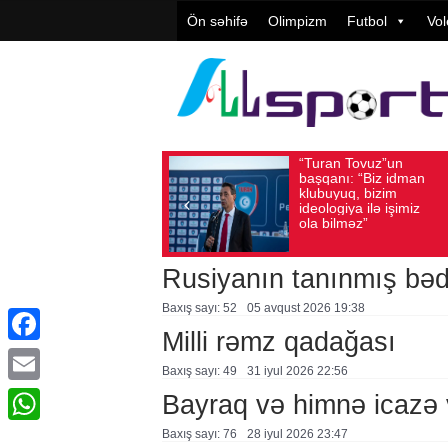
Ön səhifə
Olimpizm
Futbol
Vol
“Turan Tovuz”un
Vüqar Şükürov:
 2026
Baxış sayı: 186
Avqust 05, 2026
Baxış sayı: 106
başqanı: “Biz idman
Təşkilatçılıq çox
klubuyuq, bizim
yüksək
ideologiya ilə işimiz
qiymətləndirilib
ola bilməz”
Rusiyanın tanınmış bəd
Baxış sayı: 52
05 avqust 2026 19:38
Milli rəmz qadağası
Facebook
Baxış sayı: 49
31 i̇yul 2026 22:56
Email
Bayraq və himnə icazə v
Baxış sayı: 76
28 i̇yul 2026 23:47
WhatsApp