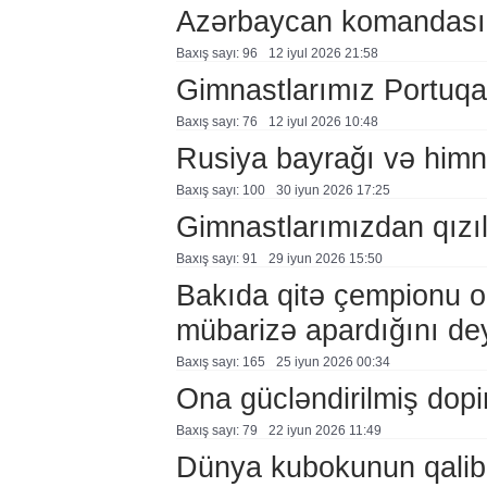
Azərbaycan komandası A
Baxış sayı: 96
12 i̇yul 2026 21:58
Gimnastlarımız Portuqa
Baxış sayı: 76
12 i̇yul 2026 10:48
Rusiya bayrağı və himni
Baxış sayı: 100
30 i̇yun 2026 17:25
Gimnastlarımızdan qızı
Baxış sayı: 91
29 i̇yun 2026 15:50
Bakıda qitə çempionu ol
mübarizə apardığını de
Baxış sayı: 165
25 i̇yun 2026 00:34
Ona gücləndirilmiş dopin
Baxış sayı: 79
22 i̇yun 2026 11:49
Dünya kubokunun qalibl