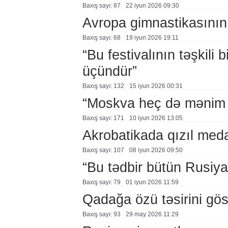
Baxış sayı: 87
22 i̇yun 2026 09:30
Avropa gimnastikasının 3
Baxış sayı: 68
19 i̇yun 2026 19:11
“Bu festivalının təşkili
üçündür”
Baxış sayı: 132
15 i̇yun 2026 00:31
“Moskva heç də mənim 
Baxış sayı: 171
10 i̇yun 2026 13:05
Akrobatikada qızıl med
Baxış sayı: 107
08 i̇yun 2026 09:50
“Bu tədbir bütün Rusiy
Baxış sayı: 79
01 i̇yun 2026 11:59
Qadağa özü təsirini göst
Baxış sayı: 93
29 may 2026 11:29