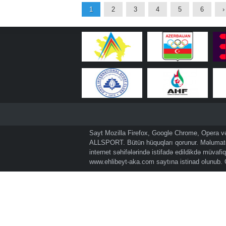
1
2
3
4
5
6
›
Sayt Mozilla Firefox, Google Chrome, Opera və 
ALLSPORT. Bütün hüquqları qorunur. Məlumatda
internet səhifələrində istifadə edildikdə müvaf
www.ehlibeyt-aka.com
saytına istinad olunub.