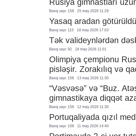
Rusiya gimnastları uzu
Baxış sayı: 158
25 may 2026 11:29
Yasaq aradan götürüld
Baxış sayı: 115
18 may 2026 17:03
Tək valideynlərdən dəs
Baxış sayı: 92
18 may 2026 11:01
Olimpiya çempionu Rusi
pisləşir. Zorakılıq və 
Baxış sayı: 156
13 may 2026 11:30
“Vəsvəsə” və “Buz. Atə
gimnastikaya diqqət aza
Baxış sayı: 156
12 may 2026 11:30
Portuqaliyada qızıl med
Baxış sayı: 108
11 may 2026 14:40