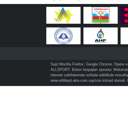
Sayt Mozilla Firefox, Google Chrome, Opera və 
ALLSPORT. Bütün hüquqları qorunur. Məlumatda
internet səhifələrində istifadə edildikdə müvaf
www.ehlibeyt-aka.com
saytına istinad olunub.