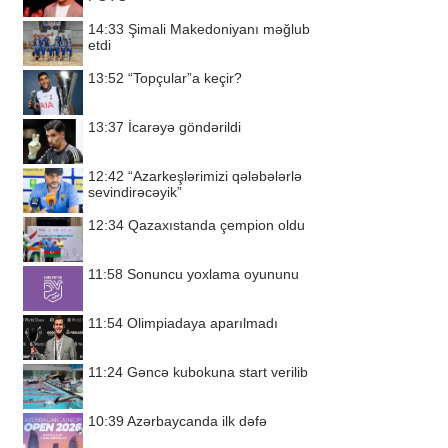
14:33
Şimali Makedoniyanı məğlub
etdi
13:52
“Topçular”a keçir?
13:37
İcarəyə göndərildi
12:42
“Azarkeşlərimizi qələbələrlə
sevindirəcəyik”
12:34
Qazaxıstanda çempion oldu
11:58
Sonuncu yoxlama oyununu
11:54
Olimpiadaya aparılmadı
11:24
Gəncə kubokuna start verilib
10:39
Azərbaycanda ilk dəfə