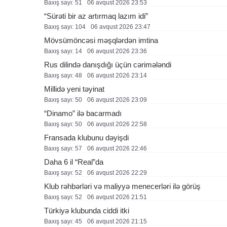
Baxış sayı: 51
06 avqust 2026 23:53
“Sürəti bir az artırmaq lazım idi”
Baxış sayı: 104
06 avqust 2026 23:47
Mövsümöncəsi məşqlərdən imtina
Baxış sayı: 14
06 avqust 2026 23:36
Rus dilində danışdığı üçün cərimələndi
Baxış sayı: 48
06 avqust 2026 23:14
Millidə yeni təyinat
Baxış sayı: 50
06 avqust 2026 23:09
“Dinamo” ilə bacarmadı
Baxış sayı: 50
06 avqust 2026 22:58
Fransada klubunu dəyişdi
Baxış sayı: 57
06 avqust 2026 22:46
Daha 6 il “Real”da
Baxış sayı: 52
06 avqust 2026 22:29
Klub rəhbərləri və maliyyə menecerləri ilə görüş
Baxış sayı: 52
06 avqust 2026 21:51
Türkiyə klubunda ciddi itki
Baxış sayı: 45
06 avqust 2026 21:15