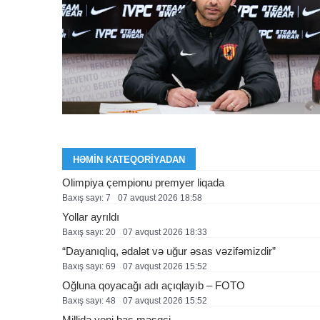
HƏMIN KATEQORIYADAN
Olimpiya çempionu premyer liqada
Baxış sayı: 7
07 avqust 2026 18:58
Yollar ayrıldı
Baxış sayı: 20
07 avqust 2026 18:33
“Dayanıqlıq, ədalət və uğur əsas vəzifəmizdir”
Baxış sayı: 69
07 avqust 2026 15:52
Oğluna qoyacağı adı açıqlayıb – FOTO
Baxış sayı: 48
07 avqust 2026 15:52
Millidə yeni baş məşqçi