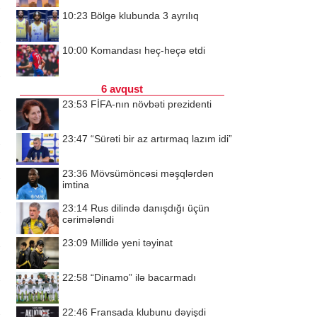
10:23
Bölgə klubunda 3 ayrılıq
10:00
Komandası heç-heçə etdi
6 avqust
23:53
FİFA-nın növbəti prezidenti
23:47
“Sürəti bir az artırmaq lazım idi”
23:36
Mövsümöncəsi məşqlərdən
imtina
23:14
Rus dilində danışdığı üçün
cərimələndi
23:09
Millidə yeni təyinat
22:58
“Dinamo” ilə bacarmadı
22:46
Fransada klubunu dəyişdi