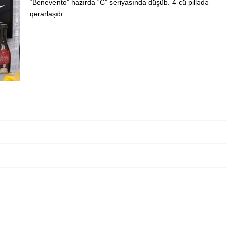
“Benevento” hazırda “C” seriyasında düşüb. 4-cü pillədə
qərarlaşıb.