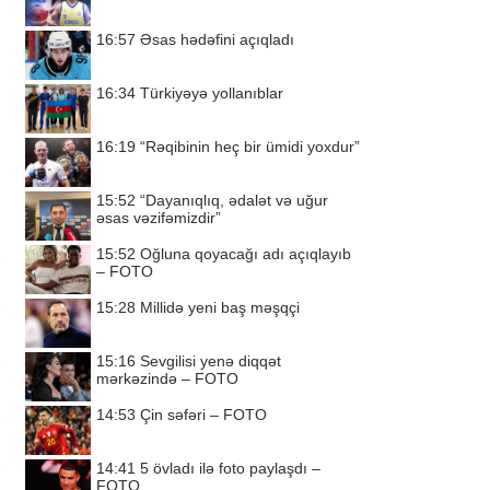
16:57
Əsas hədəfini açıqladı
16:34
Türkiyəyə yollanıblar
16:19
“Rəqibinin heç bir ümidi yoxdur”
15:52
“Dayanıqlıq, ədalət və uğur
əsas vəzifəmizdir”
15:52
Oğluna qoyacağı adı açıqlayıb
– FOTO
15:28
Millidə yeni baş məşqçi
15:16
Sevgilisi yenə diqqət
mərkəzində – FOTO
14:53
Çin səfəri – FOTO
14:41
5 övladı ilə foto paylaşdı –
FOTO