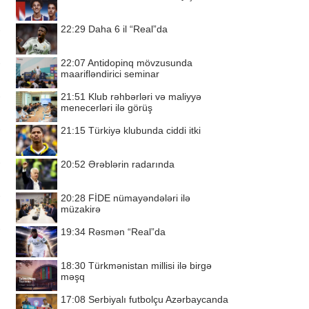
22:29
Daha 6 il “Real”da
22:07
Antidopinq mövzusunda
maarifləndirici seminar
21:51
Klub rəhbərləri və maliyyə
menecerləri ilə görüş
21:15
Türkiyə klubunda ciddi itki
20:52
Ərəblərin radarında
20:28
FİDE nümayəndələri ilə
müzakirə
19:34
Rəsmən “Real”da
18:30
Türkmənistan millisi ilə birgə
məşq
17:08
Serbiyalı futbolçu Azərbaycanda