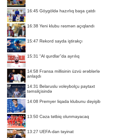
16:45
Göygöldə hazırlıq başa çatdı
16:38
Yeni klubu rəsmən açıqlandı
15:47
Rekord sayda iştirakçı
15:31
“Al qurdlar”da ayrılıq
14:58
Fransa millisinin üzvü ərəblərlə
anlaşdı
14:31
Belaruslu voleybolçu paytaxt
təmsilçisində
14:08
Premyer liqada klubunu dəyişib
13:50
Cəza tətbiq olunmayacaq
13:27
UEFA-dan təyinat