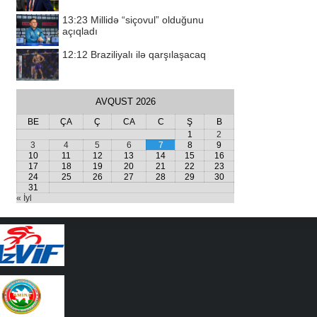
13:23
Millidə “siçovul” olduğunu
açıqladı
12:12
Braziliyalı ilə qarşılaşacaq
AVQUST 2026
BE
ÇA
Ç
CA
C
Ş
B
1
2
3
4
5
6
7
8
9
10
11
12
13
14
15
16
17
18
19
20
21
22
23
24
25
26
27
28
29
30
31
« İyl