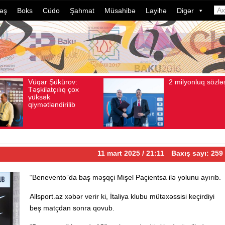
əş
Boks
Cüdo
Şahmat
Müsahibə
Layihə
Digər
2 milyonluq sözləşmə
Azər
Avqust 04, 2026
Baxış sayı: 80
Avqust 04, 2026
B
idman
dələd
davam
ildə 
çevri
11 mart 2025 / 21:11
Baxış sayı: 259
“Benevento”da baş məşqçi Mişel Paçientsa ilə yolunu ayırıb.
Allsport.az xəbər verir ki, İtaliya klubu mütəxəssisi keçirdiyi
beş matçdan sonra qovub.