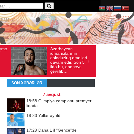
baycan
Ad gününü vətənində
axış sayı: 136
İyul 30, 2026
Baxış sayı: 238
çılarının
qeyd etməsə də,
uzluq əməlləri
ürəyi hər zaman
 edir. Son 5
doğma yurdu ilə
bu, ənənəyə
döyünür
lib…
SON XƏBƏRLƏR
7 avqust
18:58
Olimpiya çempionu premyer
liqada
18:33
Yollar ayrıldı
17:29
Daha 1 il “Gəncə”də