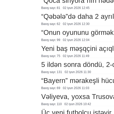
“Qoca sinyora”nın hədə
Baxış sayı: 81
02 i̇yun 2026 12:45
“Qəbələ”də daha 2 ayrıl
Baxış sayı: 62
02 i̇yun 2026 12:30
“Onun oyununu görmək 
Baxış sayı: 99
02 i̇yun 2026 12:04
Yeni baş məşqçini açıql
Baxış sayı: 75
02 i̇yun 2026 11:49
5 ildən sonra döndü, 2-c
Baxış sayı: 131
02 i̇yun 2026 11:30
“Bayern” mərakeşli hüc
Baxış sayı: 69
02 i̇yun 2026 11:03
Vəliyeva, yoxsa Trusov
Baxış sayı: 110
02 i̇yun 2026 10:42
Üç yeni futbolçu istəyir