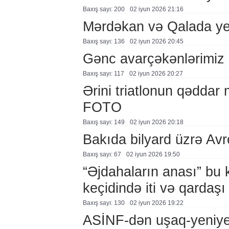
Baxış sayı: 200
02 i̇yun 2026 21:16
Mərdəkan və Qalada yen
Baxış sayı: 136
02 i̇yun 2026 20:45
Gənc avarçəkənlərimiz 
Baxış sayı: 117
02 i̇yun 2026 20:27
Ərini triatlonun qəddar
FOTO
Baxış sayı: 149
02 i̇yun 2026 20:18
Bakıda bilyard üzrə Av
Baxış sayı: 67
02 i̇yun 2026 19:50
“Əjdahaların anası” bu k
keçidində iti və qardaşı 
Baxış sayı: 130
02 i̇yun 2026 19:22
ASİNF-dən uşaq-yeniyet