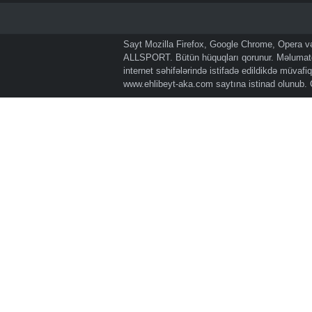
Sayt Mozilla Firefox, Google Chrome, Opera və 
ALLSPORT. Bütün hüquqları qorunur. Məlumatda
internet səhifələrində istifadə edildikdə müvaf
www.ehlibeyt-aka.com
saytına istinad olunub.