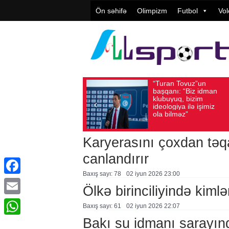
Ön səhifə
Olimpizm
Futbol
Vol
“Turan Tovuz”un
Vüqar Şükürov:
5, 2026
Baxış sayı: 184
Avqust 05, 2026
Baxış sayı: 106
başqanı: “Biz idman
Təşkilatçılıq çox
klubuyuq, bizim
yüksək
ideologiya ilə işimiz
qiymətləndirilib
ola bilməz”
Karyerasını çoxdan təqa
canlandırır
Baxış sayı: 78
02 i̇yun 2026 23:00
Facebook
Ölkə birinciliyində kimlə
Email
Baxış sayı: 61
02 i̇yun 2026 22:07
Bakı su idmanı sarayın
WhatsApp