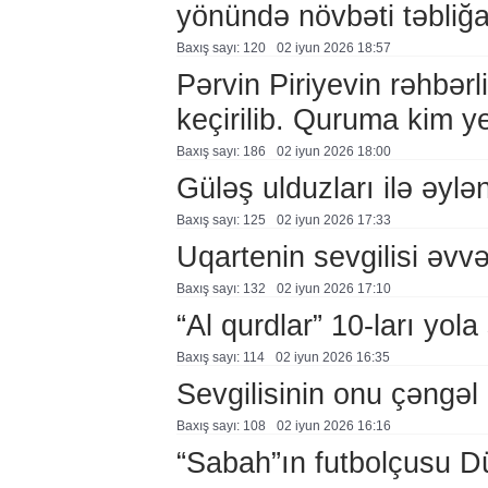
yönündə növbəti təbliğa
Baxış sayı: 120
02 i̇yun 2026 18:57
Pərvin Piriyevin rəhbərli
keçirilib. Quruma kim y
Baxış sayı: 186
02 i̇yun 2026 18:00
Güləş ulduzları ilə əylə
Baxış sayı: 125
02 i̇yun 2026 17:33
Uqartenin sevgilisi əv
Baxış sayı: 132
02 i̇yun 2026 17:10
“Al qurdlar” 10-ları yola
Baxış sayı: 114
02 i̇yun 2026 16:35
Sevgilisinin onu çəngəl 
Baxış sayı: 108
02 i̇yun 2026 16:16
“Sabah”ın futbolçusu 