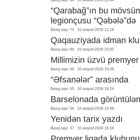
Baxış sayı: 34
10 avqust 2026 21:44
“Qarabağ”ın bu mövsüm
legionçusu “Qəbələ”də
Baxış sayı: 73
10 avqust 2026 21:18
Qaqauziyada idman klubl
Baxış sayı: 84
10 avqust 2026 20:02
Millimizin üzvü premyer
Baxış sayı: 44
10 avqust 2026 19:36
“Əfsanələr” arasında
Baxış sayı: 45
10 avqust 2026 18:24
Barselonada görüntülən
Baxış sayı: 54
10 avqust 2026 16:48
Yenidən tarix yazdı
Baxış sayı: 37
10 avqust 2026 16:16
Premyer liqada klubunu