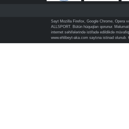
Sayt Mozilla Firefox, Google Chrome, Opera və 
ALLSPORT. Bütün hüquqları qorunur. Məlumatda
internet səhifələrində istifadə edildikdə müvaf
www.ehlibeyt-aka.com
saytına istinad olunub.