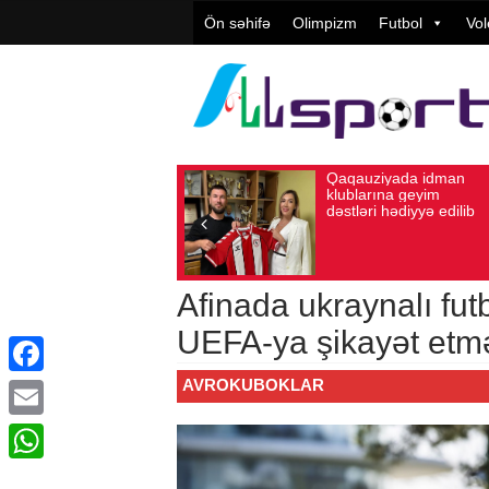
Ön səhifə
Olimpizm
Futbol
Vol
Qaqauziyada idman
“Turan T
Avqust 10, 2026
Baxış sayı: 84
Avqust 05, 2026
Baxış
klublarına geyim
başqanı:
dəstləri hədiyyə edilib
klubuyuq,
ideologiya
ola bilmə
Afinada ukraynalı futb
UEFA-ya şikayət etmə
AVROKUBOKLAR
Facebook
Email
WhatsApp