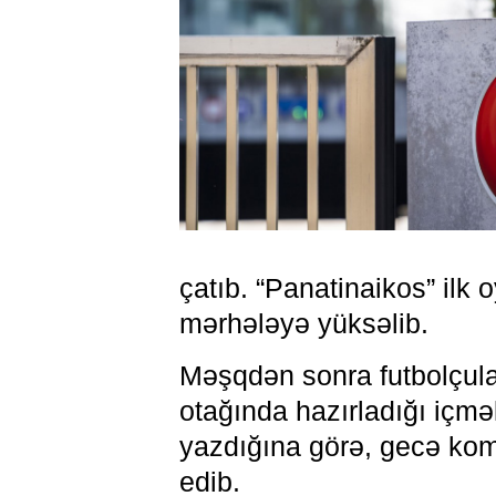
çatıb. “Panatinaikos” ilk
mərhələyə yüksəlib.
Məşqdən sonra futbolçula
otağında hazırladığı içm
yazdığına görə, gecə kom
edib.