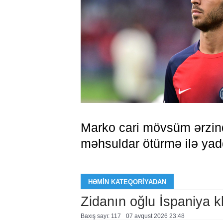
Marko cari mövsüm ərzind
məhsuldar ötürmə ilə yad
HƏMIN KATEQORIYADAN
Zidanın oğlu İspaniya 
Baxış sayı: 117
07 avqust 2026 23:48