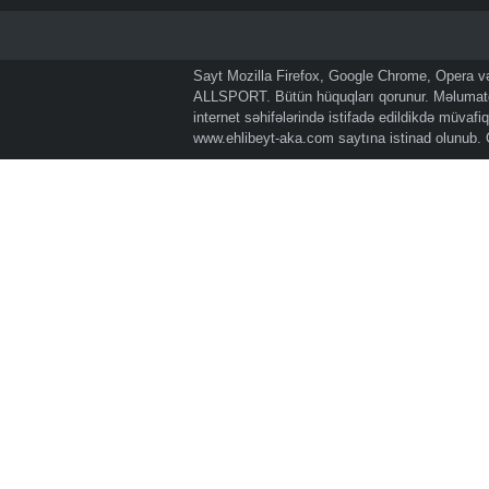
Sayt Mozilla Firefox, Google Chrome, Opera və 
ALLSPORT. Bütün hüquqları qorunur. Məlumatda
internet səhifələrində istifadə edildikdə müvaf
www.ehlibeyt-aka.com
saytına istinad olunub.