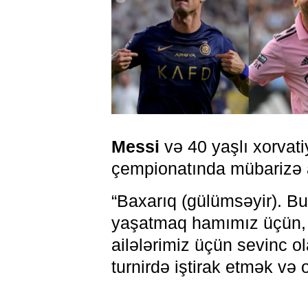
Messi
və 40 yaşlı xorvati
çempionatında mübarizə 
“Baxarıq (gülümsəyir). Bu
yaşatmaq hamımız üçün, 
ailələrimiz üçün sevinc ola
turnirdə iştirak etmək və 