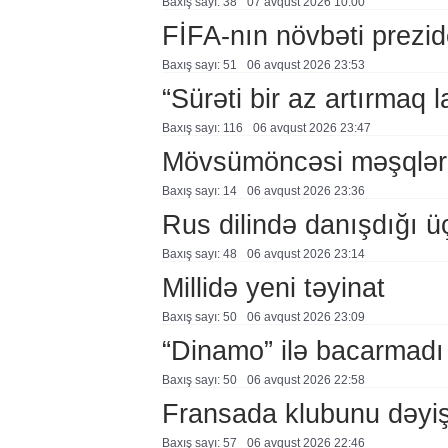
Baxış sayı: 38
07 avqust 2026 10:00
FİFA-nın növbəti prezid
Baxış sayı: 51
06 avqust 2026 23:53
“Sürəti bir az artırmaq l
Baxış sayı: 116
06 avqust 2026 23:47
Mövsümöncəsi məşqlər
Baxış sayı: 14
06 avqust 2026 23:36
Rus dilində danışdığı ü
Baxış sayı: 48
06 avqust 2026 23:14
Millidə yeni təyinat
Baxış sayı: 50
06 avqust 2026 23:09
“Dinamo” ilə bacarmadı
Baxış sayı: 50
06 avqust 2026 22:58
Fransada klubunu dəyiş
Baxış sayı: 57
06 avqust 2026 22:46