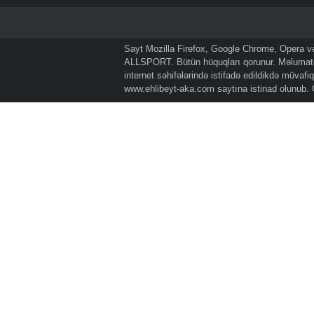
Sayt Mozilla Firefox, Google Chrome, Opera və 
ALLSPORT. Bütün hüquqları qorunur. Məlumatda
internet səhifələrində istifadə edildikdə müvaf
www.ehlibeyt-aka.com
saytına istinad olunub.