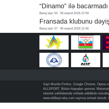
“Dinamo” ilə bacarmadı
Baxış sayı: 50
06 avqust 2026 22:58
Fransada klubunu dəyiş
Baxış sayı: 57
06 avqust 2026 22:46
Sayt Mozilla Firefox, Google Chrome, Opera və 
ALLSPORT. Bütün hüquqları qorunur. Məlumatda
internet səhifələrində istifadə edildikdə müvaf
www.ehlibeyt-aka.com
saytına istinad olunub.