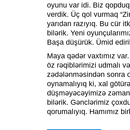
oyunu var idi. Biz qopdu
verdik. Üç qol vurmaq “Zi
yarıdan razıyıq. Bu cür i
bilərik. Yeni oyunçularım
Başa düşürük. Ümid edirik
Maya qədər vaxtımız var.
öz rəqiblərimizi udmalı v
zədələnməsindən sonra oy
oynamalıyıq ki, xal götür
düşməyəcəyimizə zəmanət 
bilərik. Gənclərimiz çoxdu
qorumalıyıq. Hamımız birl