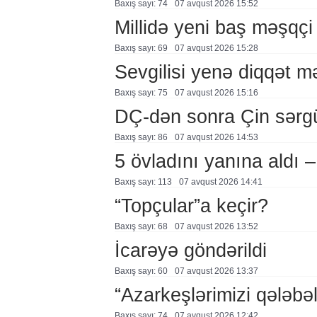
Baxış sayı: 74
07 avqust 2026 15:52
Millidə yeni baş məşqçi
Baxış sayı: 69
07 avqust 2026 15:28
Sevgilisi yenə diqqət 
Baxış sayı: 75
07 avqust 2026 15:16
DÇ-dən sonra Çin sərg
Baxış sayı: 86
07 avqust 2026 14:53
5 övladını yanına aldı
Baxış sayı: 113
07 avqust 2026 14:41
“Topçular”a keçir?
Baxış sayı: 68
07 avqust 2026 13:52
İcarəyə göndərildi
Baxış sayı: 60
07 avqust 2026 13:37
“Azarkeşlərimizi qələbəl
Baxış sayı: 74
07 avqust 2026 12:42