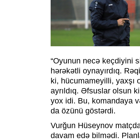
“Oyunun necə keçdiyini si
hərəkətli oynayırdıq. Rə
ki, hücumameyilli, yaxşı o
ayrıldıq. Əfsuslar olsun k
yox idi. Bu, komandaya və
da özünü göstərdi.
Vurğun Hüseynov matçdan
davam edə bilmədi. Planl