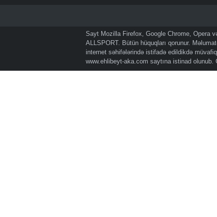
Sayt Mozilla Firefox, Google Chrome, Opera və 
ALLSPORT. Bütün hüquqları qorunur. Məlumatda
internet səhifələrində istifadə edildikdə müvaf
www.ehlibeyt-aka.com
saytına istinad olunub.