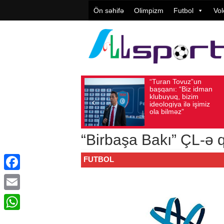
Ön səhifə
Olimpizm
Futbol
Vol
“Turan Tovuz”un
Vüqa
Avqust 05, 2026
Baxış sayı: 218
Avqust 05, 2026
başqanı: “Biz idman
Təşki
klubuyuq, bizim
yüks
ideologiya ilə işimiz
qiymə
ola bilməz”
“Birbaşa Bakı” ÇL-ə q
FUTBOL
Facebook
Email
WhatsApp