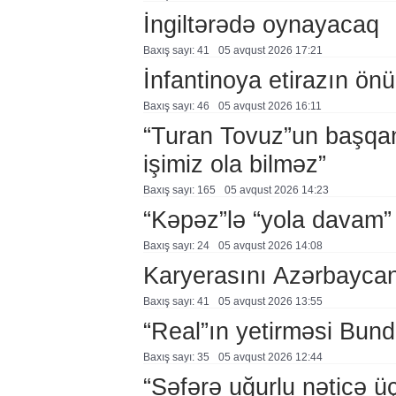
İngiltərədə oynayacaq
Baxış sayı: 41
05 avqust 2026 17:21
İnfantinoya etirazın ön
Baxış sayı: 46
05 avqust 2026 16:11
“Turan Tovuz”un başqanı
işimiz ola bilməz”
Baxış sayı: 165
05 avqust 2026 14:23
“Kəpəz”lə “yola davam”
Baxış sayı: 24
05 avqust 2026 14:08
Karyerasını Azərbayca
Baxış sayı: 41
05 avqust 2026 13:55
“Real”ın yetirməsi Bund
Baxış sayı: 35
05 avqust 2026 12:44
“Səfərə uğurlu nəticə üç