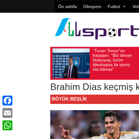
Ön səhifə
Olimpizm
Futbol
Vol
“Turan Tovuz”un
Vüqar Şü
Avqust 05, 2026
Baxış sayı: 165
Avqust 05, 2026
Baxış
başqanı: “Biz idman
Təşkilatç
klubuyuq, bizim
yüksək
ideologiya ilə işimiz
qiymətlənd
ola bilməz”
Brahim Dias keçmiş k
BÖYÜK BEŞLIK
Facebook
Email
WhatsApp