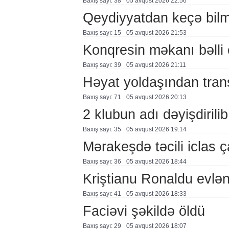
Baxış sayı: 38
05 avqust 2026 22:56
Qeydiyyatdan keçə bil
Baxış sayı: 15
05 avqust 2026 21:53
Konqresin məkanı bəlli 
Baxış sayı: 39
05 avqust 2026 21:11
Həyat yoldaşından trans
Baxış sayı: 71
05 avqust 2026 20:13
2 klubun adı dəyişdirilib
Baxış sayı: 35
05 avqust 2026 19:14
Mərakeşdə təcili iclas ç
Baxış sayı: 36
05 avqust 2026 18:44
Kriştianu Ronaldu evlən
Baxış sayı: 41
05 avqust 2026 18:33
Faciəvi şəkildə öldü
Baxış sayı: 29
05 avqust 2026 18:07