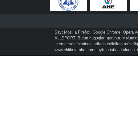
Sayt Mozilla Firefox, Google Chrome, Opera və 
ALLSPORT. Bütün hüquqları qorunur. Məlumatda
internet səhifələrində istifadə edildikdə müvaf
www.ehlibeyt-aka.com
saytına istinad olunub.