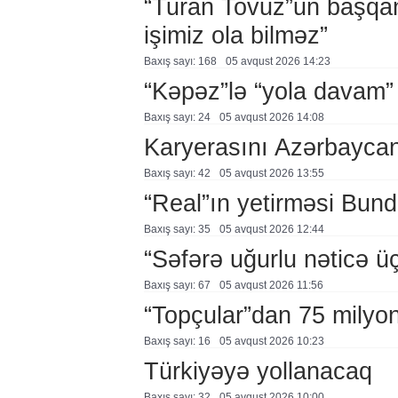
“Turan Tovuz”un başqanı
işimiz ola bilməz”
Baxış sayı: 168
05 avqust 2026 14:23
“Kəpəz”lə “yola davam”
Baxış sayı: 24
05 avqust 2026 14:08
Karyerasını Azərbayca
Baxış sayı: 42
05 avqust 2026 13:55
“Real”ın yetirməsi Bund
Baxış sayı: 35
05 avqust 2026 12:44
“Səfərə uğurlu nəticə üç
Baxış sayı: 67
05 avqust 2026 11:56
“Topçular”dan 75 milyon
Baxış sayı: 16
05 avqust 2026 10:23
Türkiyəyə yollanacaq
Baxış sayı: 32
05 avqust 2026 10:00