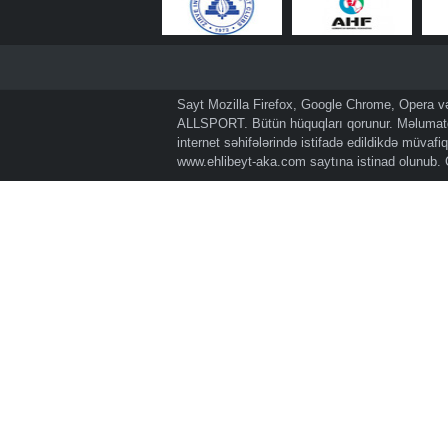
Sayt Mozilla Firefox, Google Chrome, Opera və 
ALLSPORT. Bütün hüquqları qorunur. Məlumatda
internet səhifələrində istifadə edildikdə müvaf
www.ehlibeyt-aka.com
saytına istinad olunub.