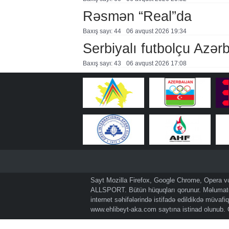
Rəsmən “Real”da
Baxış sayı: 44
06 avqust 2026 19:34
Serbiyalı futbolçu Azə
Baxış sayı: 43
06 avqust 2026 17:08
Sayt Mozilla Firefox, Google Chrome, Opera və 
ALLSPORT. Bütün hüquqları qorunur. Məlumatda
internet səhifələrində istifadə edildikdə müvaf
www.ehlibeyt-aka.com
saytına istinad olunub.