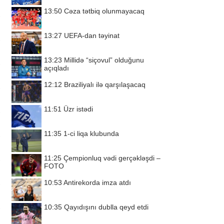
13:50
Cəza tətbiq olunmayacaq
13:27
UEFA-dan təyinat
13:23
Millidə “siçovul” olduğunu
açıqladı
12:12
Braziliyalı ilə qarşılaşacaq
11:51
Üzr istədi
11:35
1-ci liqa klubunda
11:25
Çempionluq vədi gerçəkləşdi –
FOTO
10:53
Antirekorda imza atdı
10:35
Qayıdışını dublla qeyd etdi