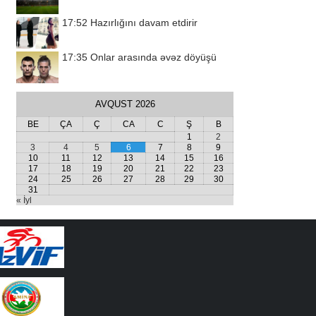
17:52
Hazırlığını davam etdirir
17:35
Onlar arasında əvəz döyüşü
AVQUST 2026
BE
ÇA
Ç
CA
C
Ş
B
1
2
3
4
5
6
7
8
9
10
11
12
13
14
15
16
17
18
19
20
21
22
23
24
25
26
27
28
29
30
31
« İyl