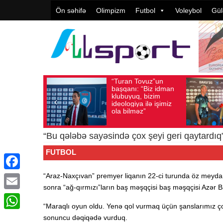
Ön səhifə
Olimpizm
Futbol
Voleybol
Gül
 Tovuz”un
Vüqar Şükürov:
xış sayı: 185
Avqust 05, 2026
Baxış sayı: 106
Avq
ı: “Biz idman
Təşkilatçılıq çox
uq, bizim
yüksək
iya ilə işimiz
qiymətləndirilib
məz”
“Bu qələbə sayəsində çox şeyi geri qaytardıq
FUTBOL
“Araz-Naxçıvan” premyer liqanın 22-ci turunda öz meydanı
Facebook
sonra “ağ-qırmızı”ların baş məşqçisi baş məşqçisi Azər B
Email
“Maraqlı oyun oldu. Yenə qol vurmaq üçün şanslarımız ç
WhatsApp
sonuncu dəqiqədə vurduq.