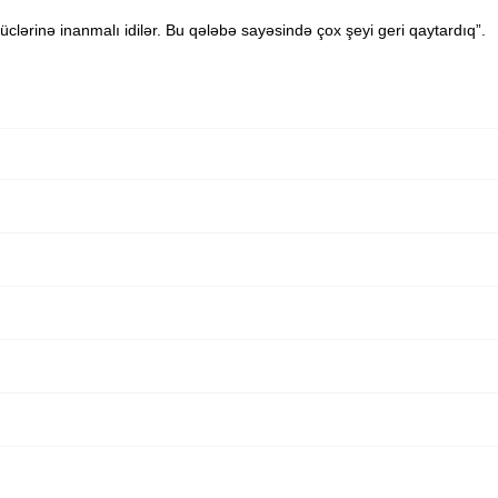
üclərinə inanmalı idilər. Bu qələbə sayəsində çox şeyi geri qaytardıq”.