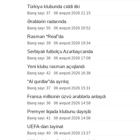
Türkiyə klubunda ciddi itki
Baxış sayı: 37
06 avqust 2026 21:15
Ərəblərin radarında
Baxış sayı: 55
06 avqust 2026 20:52
Rəsmən “Real”da
Baxış sayı: 39
06 avqust 2026 19:34
Serbiyalı futbolçu Azərbaycanda
Baxış sayı: 38
06 avqust 2026 17:08
Yeni klubu rəsmən açıqlandı
Baxış sayı: 42
06 avqust 2026 16:38
“Al qurdlar”da ayrılıq
Baxış sayı: 37
06 avqust 2026 15:31
Fransa millisinin üzvü ərəblərlə anlaşdı
Baxış sayı: 36
06 avqust 2026 14:58
Premyer liqada klubunu dəyişib
Baxış sayı: 41
06 avqust 2026 14:08
UEFA-dan təyinat
Baxış sayı: 40
06 avqust 2026 13:27