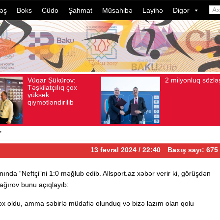
əş
Boks
Cüdo
Şahmat
Müsahibə
Layihə
Digər
2 milyonluq sözləşmə
Azərbaycan
ust 04, 2026
Baxış sayı: 80
Avqust 04, 2026
Baxış sayı: 
idmançılarının
dələduzluq əməl
davam edir. So
ildə bu, ənənəy
çevrilib…
”
13 fevral 2024 / 22:40
Baxış sayı: 675
nda “Neftçi”ni 1:0 məğlub edib. Allsport.az xəbər verir ki, görüşdən
ağırov bunu açıqlayıb:
ox oldu, amma səbirlə müdafiə olunduq və bizə lazım olan qolu