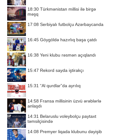
18:30
Türkmənistan millisi ilə birgə
məşq
17:08
Serbiyalı futbolçu Azərbaycanda
16:45
Göygöldə hazırlıq başa çatdı
16:38
Yeni klubu rəsmən açıqlandı
15:47
Rekord sayda iştirakçı
15:31
“Al qurdlar”da ayrılıq
14:58
Fransa millisinin üzvü ərəblərlə
anlaşdı
14:31
Belaruslu voleybolçu paytaxt
təmsilçisində
14:08
Premyer liqada klubunu dəyişib