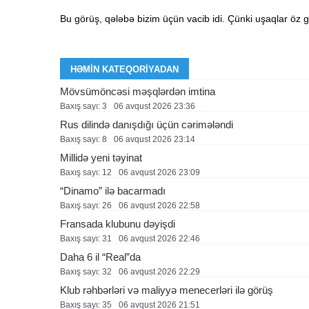
Bu görüş, qələbə bizim üçün vacib idi. Çünki uşaqlar öz g
HƏMIN KATEQORIYADAN
Mövsümöncəsi məşqlərdən imtina
Baxış sayı: 3
06 avqust 2026 23:36
Rus dilində danışdığı üçün cərimələndi
Baxış sayı: 8
06 avqust 2026 23:14
Millidə yeni təyinat
Baxış sayı: 12
06 avqust 2026 23:09
“Dinamo” ilə bacarmadı
Baxış sayı: 26
06 avqust 2026 22:58
Fransada klubunu dəyişdi
Baxış sayı: 31
06 avqust 2026 22:46
Daha 6 il “Real”da
Baxış sayı: 32
06 avqust 2026 22:29
Klub rəhbərləri və maliyyə menecerləri ilə görüş
Baxış sayı: 35
06 avqust 2026 21:51