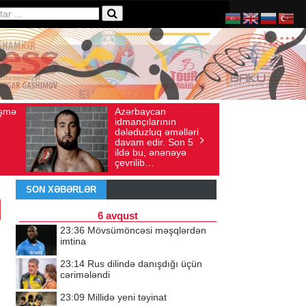
Ad gününü vətənində
136
İyul 30, 2026
Baxış sayı: 238
qeyd etməsə də,
ləri
ürəyi hər zaman
n 5
doğma yurdu ilə
ə
döyünür
SON XƏBƏRLƏR
6 avqust
23:36
Mövsümöncəsi məşqlərdən
imtina
23:14
Rus dilində danışdığı üçün
cərimələndi
23:09
Millidə yeni təyinat