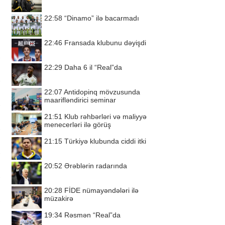
22:58
“Dinamo” ilə bacarmadı
22:46
Fransada klubunu dəyişdi
22:29
Daha 6 il “Real”da
22:07
Antidopinq mövzusunda
maarifləndirici seminar
21:51
Klub rəhbərləri və maliyyə
menecerləri ilə görüş
21:15
Türkiyə klubunda ciddi itki
20:52
Ərəblərin radarında
20:28
FİDE nümayəndələri ilə
müzakirə
19:34
Rəsmən “Real”da