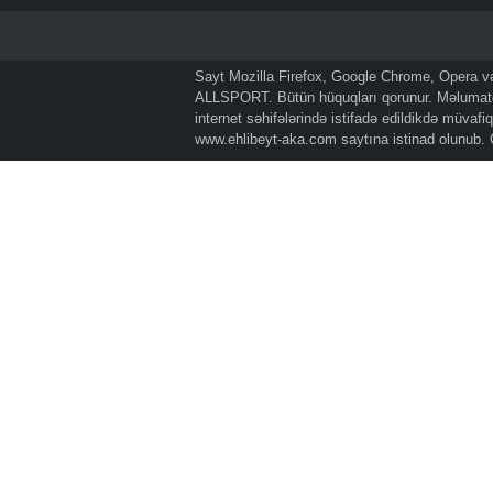
Sayt Mozilla Firefox, Google Chrome, Opera və 
ALLSPORT. Bütün hüquqları qorunur. Məlumatda
internet səhifələrində istifadə edildikdə müvaf
www.ehlibeyt-aka.com
saytına istinad olunub.