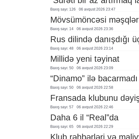
“Sürəti bir az artırmaq l
Baxış sayı: 126
06 avqust 2026 23:47
Mövsümöncəsi məşqlər
Baxış sayı: 14
06 avqust 2026 23:36
Rus dilində danışdığı ü
Baxış sayı: 48
06 avqust 2026 23:14
Millidə yeni təyinat
Baxış sayı: 50
06 avqust 2026 23:09
“Dinamo” ilə bacarmadı
Baxış sayı: 50
06 avqust 2026 22:58
Fransada klubunu dəyiş
Baxış sayı: 57
06 avqust 2026 22:46
Daha 6 il “Real”da
Baxış sayı: 65
06 avqust 2026 22:29
Klub rəhbərləri və maliy