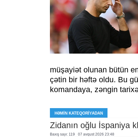
müşayiət olunan bütün emo
çətin bir həftə oldu. Bu
komandaya, zəngin tarixə m
HƏMIN KATEQORIYADAN
Zidanın oğlu İspaniya 
Baxış sayı: 119
07 avqust 2026 23:48