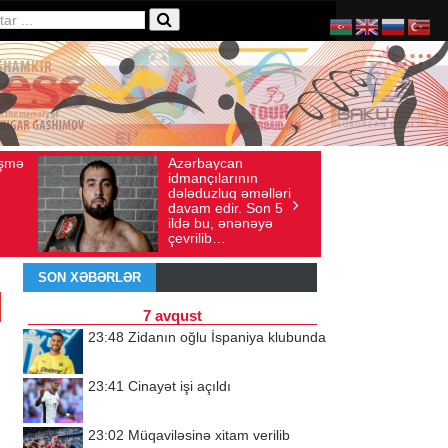
baycan
Ad gününü vətənində
axış sayı: 136
İyul 30, 2026
Baxış sayı: 238
çılarının
qeyd etməsə də,
uzluq əməlləri
ürəyi hər zaman
 edir. Son 5
doğma yurdu ilə
bu, ənənəyə
döyünür
lib…
SON XƏBƏRLƏR
7 avqust
23:48
Zidanın oğlu İspaniya klubunda
23:41
Cinayət işi açıldı
23:02
Müqaviləsinə xitam verilib