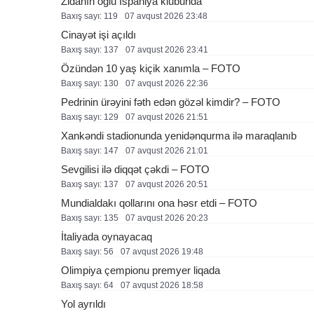
Zidanın oğlu İspaniya klubunda
Baxış sayı: 119
07 avqust 2026 23:48
Cinayət işi açıldı
Baxış sayı: 137
07 avqust 2026 23:41
Özündən 10 yaş kiçik xanımla – FOTO
Baxış sayı: 130
07 avqust 2026 22:36
Pedrinin ürəyini fəth edən gözəl kimdir? – FOTO
Baxış sayı: 129
07 avqust 2026 21:51
Xankəndi stadionunda yenidənqurma ilə maraqlanıb
Baxış sayı: 147
07 avqust 2026 21:01
Sevgilisi ilə diqqət çəkdi – FOTO
Baxış sayı: 137
07 avqust 2026 20:51
Mundialdakı qollarını ona həsr etdi – FOTO
Baxış sayı: 135
07 avqust 2026 20:23
İtaliyada oynayacaq
Baxış sayı: 56
07 avqust 2026 19:48
Olimpiya çempionu premyer liqada
Baxış sayı: 64
07 avqust 2026 18:58
Yol ayrıldı