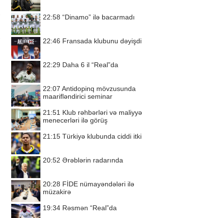
22:58
“Dinamo” ilə bacarmadı
22:46
Fransada klubunu dəyişdi
22:29
Daha 6 il “Real”da
22:07
Antidopinq mövzusunda
maarifləndirici seminar
21:51
Klub rəhbərləri və maliyyə
menecerləri ilə görüş
21:15
Türkiyə klubunda ciddi itki
20:52
Ərəblərin radarında
20:28
FİDE nümayəndələri ilə
müzakirə
19:34
Rəsmən “Real”da