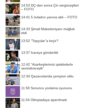
14:53
DÇ-dən sonra Çin sərgüzəştləri
– FOTO
14:41
5 övladını yanına aldı – FOTO
14:33
Şimali Makedoniyanı məğlub
etdi
13:52
“Topçular”a keçir?
13:37
İcarəyə göndərildi
12:42
“Azarkeşlərimizi qələbələrlə
sevindirəcəyik”
12:34
Qazaxıstanda çempion oldu
11:58
Sonuncu yoxlama oyununu
11:54
Olimpiadaya aparılmadı