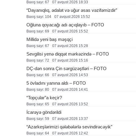
Baxış sayı: 67
07 avqust 2026 18:33
“Dayanıqlıq, ədalət və uğur əsas vəzifəmizdir”
Baxış sayı: 104
07 avqust 2026 15:52
Oğluna qoyacağı adı açıqlayıb – FOTO
Baxış sayı: 69
07 avqust 2026 15:52
Millidə yeni baş məşqçi
Baxış sayı: 67
07 avqust 2026 15:28
Sevgilisi yenə diqqət mərkəzində – FOTO
Baxış sayı: 72
07 avqust 2026 15:16
DÇ-dən sonra Çin sərgüzəştləri – FOTO
Baxış sayı: 66
07 avqust 2026 14:53
5 övladını yanına aldı – FOTO
Baxış sayı: 80
07 avqust 2026 14:41
“Topçular”a keçir?
Baxış sayı: 65
07 avqust 2026 13:52
İcarəyə göndərildi
Baxış sayı: 59
07 avqust 2026 13:37
“Azarkeşlərimizi qələbələrlə sevindirəcəyik”
Baxış sayı: 64
07 avqust 2026 12:42