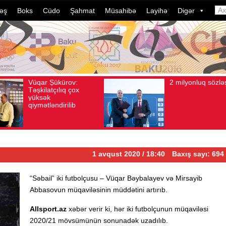
əş
Boks
Cüdo
Şahmat
Müsahibə
Layihə
Digər
2 milyonluq sözləşmə
Azər
Avqust 04, 2026
Baxış sayı: 80
Avqust 04, 2026
B
idman
dələd
davam
ildə 
çevri
1 avqust 2020 / 18:40
Baxış sayı: 694
“Səbail” iki futbolçusu – Vüqar Bəybalayev və Mirsayib
Abbasovun müqaviləsinin müddətini artırıb.
Allsport.az
xəbər verir ki, hər iki futbolçunun müqaviləsi
2020/21 mövsümünün sonunadək uzadılıb.