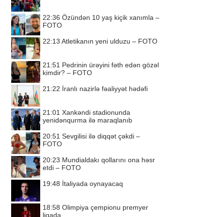
22:36
Özündən 10 yaş kiçik xanımla –
FOTO
22:13
Atletikanın yeni ulduzu – FOTO
21:51
Pedrinin ürəyini fəth edən gözəl
kimdir? – FOTO
21:22
İranlı nazirlə fəaliyyət hədəfi
21:01
Xankəndi stadionunda
yenidənqurma ilə maraqlanıb
20:51
Sevgilisi ilə diqqət çəkdi –
FOTO
20:23
Mundialdakı qollarını ona həsr
etdi – FOTO
19:48
İtaliyada oynayacaq
18:58
Olimpiya çempionu premyer
liqada