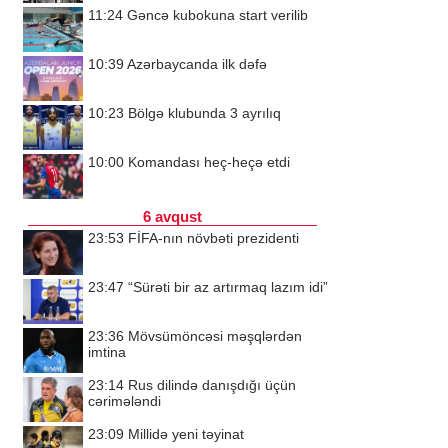
11:24
Gəncə kubokuna start verilib
10:39
Azərbaycanda ilk dəfə
10:23
Bölgə klubunda 3 ayrılıq
10:00
Komandası heç-heçə etdi
6 avqust
23:53
FİFA-nın növbəti prezidenti
23:47
“Sürəti bir az artırmaq lazım idi”
23:36
Mövsümöncəsi məşqlərdən
imtina
23:14
Rus dilində danışdığı üçün
cərimələndi
23:09
Millidə yeni təyinat