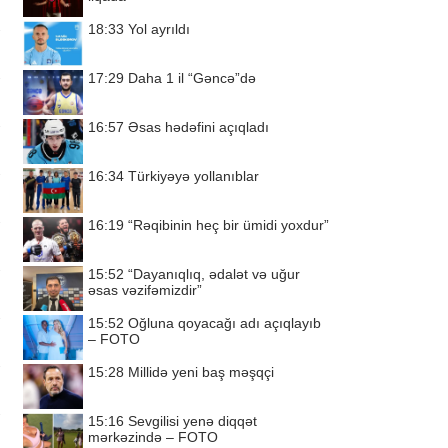
18:33
Yol ayrıldı
17:29
Daha 1 il “Gəncə”də
16:57
Əsas hədəfini açıqladı
16:34
Türkiyəyə yollanıblar
16:19
“Rəqibinin heç bir ümidi yoxdur”
15:52
“Dayanıqlıq, ədalət və uğur
əsas vəzifəmizdir”
15:52
Oğluna qoyacağı adı açıqlayıb
– FOTO
15:28
Millidə yeni baş məşqçi
15:16
Sevgilisi yenə diqqət
mərkəzində – FOTO