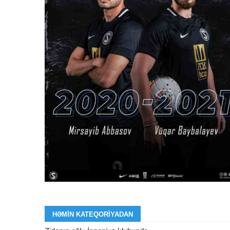
HƏMIN KATEQORIYADAN