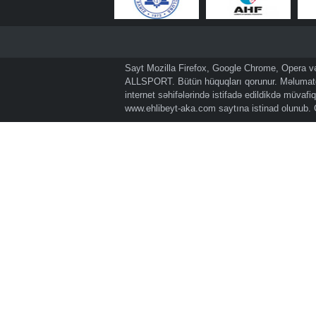
Sayt Mozilla Firefox, Google Chrome, Opera və 
ALLSPORT. Bütün hüquqları qorunur. Məlumatda
internet səhifələrində istifadə edildikdə müvaf
www.ehlibeyt-aka.com
saytına istinad olunub.