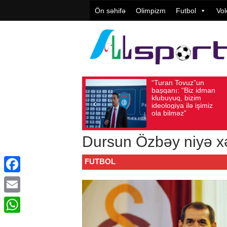
Ön səhifə
Olimpizm
Futbol
Vol
“Turan Tovuz”un
Vüqar Şü
Avqust 05, 2026
Baxış sayı: 225
Avqust 05, 2026
Baxış
başqanı: “Biz idman
Təşkilatç
klubuyuq, bizim
yüksək
ideologiya ilə işimiz
qiymətlənd
ola bilməz”
Dursun Özbəy niyə x
FUTBOL
Facebook
Email
WhatsApp