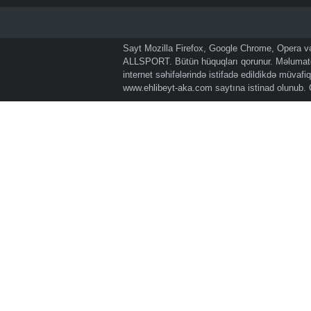
Sayt Mozilla Firefox, Google Chrome, Opera və 
ALLSPORT. Bütün hüquqları qorunur. Məlumatda
internet səhifələrində istifadə edildikdə müvaf
www.ehlibeyt-aka.com
saytına istinad olunub.