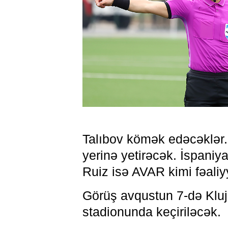
Talıbov kömək edəcəklər.
yerinə yetirəcək. İspani
Ruiz isə AVAR kimi fəaliy
Görüş avqustun 7-də Kluj
stadionunda keçiriləcək.