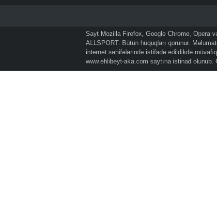
Sayt Mozilla Firefox, Google Chrome, Opera və 
ALLSPORT. Bütün hüquqları qorunur. Məlumatda
internet səhifələrində istifadə edildikdə müvaf
www.ehlibeyt-aka.com
saytına istinad olunub.