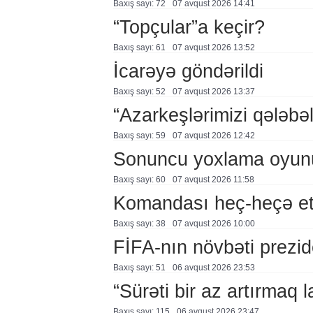
Baxış sayı: 72
07 avqust 2026 14:41
“Topçular”a keçir?
Baxış sayı: 61
07 avqust 2026 13:52
İcarəyə göndərildi
Baxış sayı: 52
07 avqust 2026 13:37
“Azarkeşlərimizi qələbəl
Baxış sayı: 59
07 avqust 2026 12:42
Sonuncu yoxlama oyun
Baxış sayı: 60
07 avqust 2026 11:58
Komandası heç-heçə et
Baxış sayı: 38
07 avqust 2026 10:00
FİFA-nın növbəti prezid
Baxış sayı: 51
06 avqust 2026 23:53
“Sürəti bir az artırmaq l
Baxış sayı: 115
06 avqust 2026 23:47