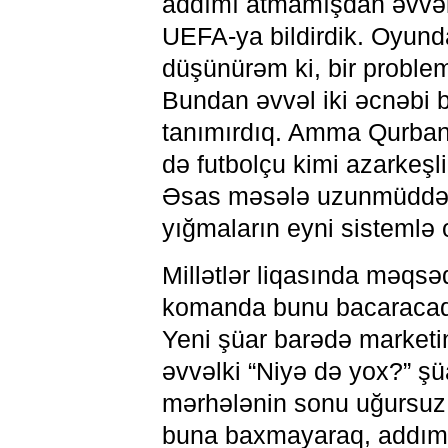
addımı atmamışdan əvvəl Xa
UEFA-ya bildirdik. Oyund
düşünürəm ki, bir proble
Bundan əvvəl iki əcnəbi b
tanımırdıq. Amma Qurban m
də futbolçu kimi azarkeşli
Əsas məsələ uzunmüddətl
yığmaların eyni sistemlə
Millətlər liqasında məqsə
komanda bunu bacaracaq
Yeni şüar barədə marketi
əvvəlki “Niyə də yox?” ş
mərhələnin sonu uğursuz 
buna baxmayaraq, addım