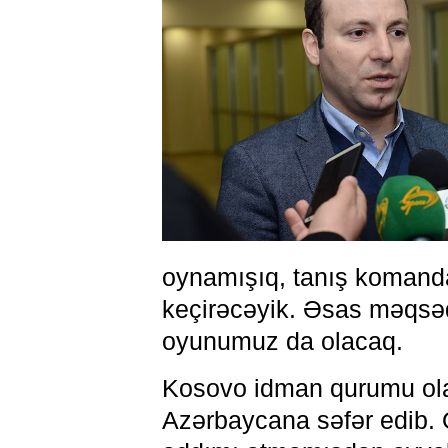
oynamışıq, tanış komanda
keçirəcəyik. Əsas məqsəd 
oyunumuz da olacaq.
Kosovo idman qurumu ola
Azərbaycana səfər edib. 