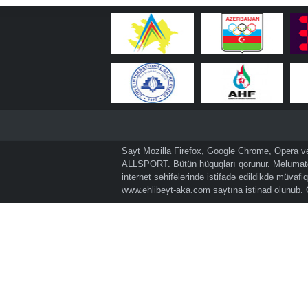
Sayt Mozilla Firefox, Google Chrome, Opera və 
ALLSPORT. Bütün hüquqları qorunur. Məlumatda
internet səhifələrində istifadə edildikdə müvaf
www.ehlibeyt-aka.com
saytına istinad olunub.