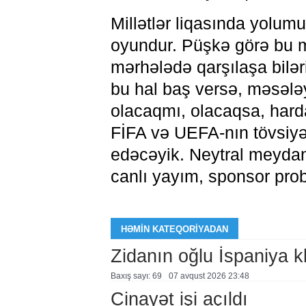
Millətlər liqasında yolum
oyundur. Püşkə görə bu 
mərhələdə qarşılaşa biləri
bu hal baş versə, məsələ
olacaqmı, olacaqsa, hard
FİFA və UEFA-nın tövsiyəl
edəcəyik. Neytral meydan
canlı yayım, sponsor prob
HƏMIN KATEQORIYADAN
Zidanın oğlu İspaniya 
Baxış sayı: 69
07 avqust 2026 23:48
Cinayət işi açıldı