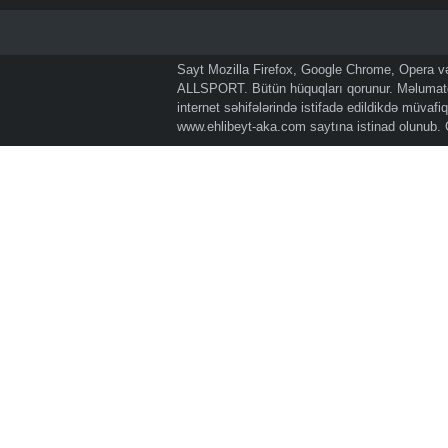
Sayt Mozilla Firefox, Google Chrome, Opera və 
ALLSPORT. Bütün hüquqları qorunur. Məlumatda
internet səhifələrində istifadə edildikdə müvaf
www.ehlibeyt-aka.com
saytına istinad olunub.