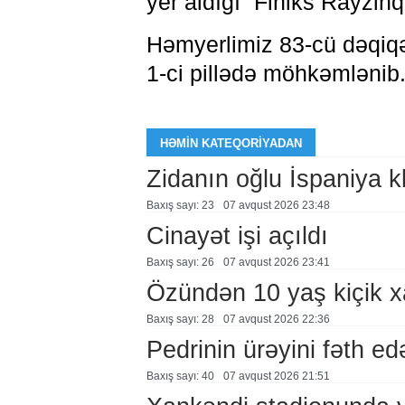
yer aldığı “Finiks Rayzinq
Həmyerlimiz 83-cü dəqiqə
1-ci pillədə möhkəmlənib
HƏMIN KATEQORIYADAN
Zidanın oğlu İspaniya 
Baxış sayı: 23
07 avqust 2026 23:48
Cinayət işi açıldı
Baxış sayı: 26
07 avqust 2026 23:41
Özündən 10 yaş kiçik 
Baxış sayı: 28
07 avqust 2026 22:36
Pedrinin ürəyini fəth e
Baxış sayı: 40
07 avqust 2026 21:51