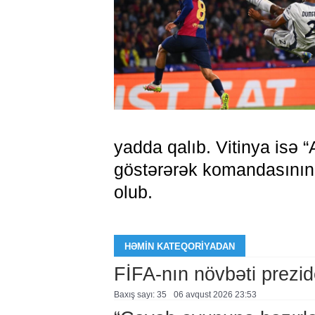
yadda qalıb. Vitinya isə 
göstərərək komandasının
olub.
HƏMIN KATEQORIYADAN
FİFA-nın növbəti prezid
Baxış sayı: 35
06 avqust 2026 23:53