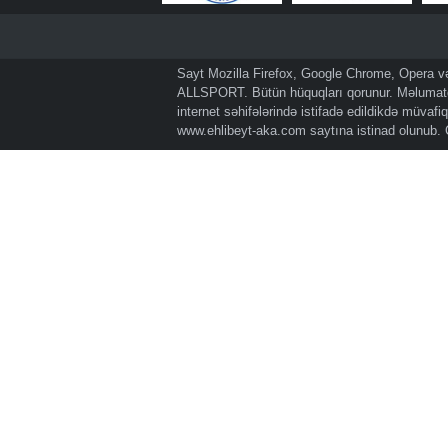
Sayt Mozilla Firefox, Google Chrome, Opera və 
ALLSPORT. Bütün hüquqları qorunur. Məlumatda
internet səhifələrində istifadə edildikdə müvaf
www.ehlibeyt-aka.com
saytına istinad olunub.