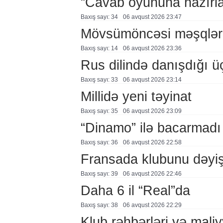
“Cavab oyununa hazırl
Baxış sayı: 34
06 avqust 2026 23:47
Mövsümöncəsi məşqlər
Baxış sayı: 14
06 avqust 2026 23:36
Rus dilində danışdığı ü
Baxış sayı: 33
06 avqust 2026 23:14
Millidə yeni təyinat
Baxış sayı: 35
06 avqust 2026 23:09
“Dinamo” ilə bacarmadı
Baxış sayı: 36
06 avqust 2026 22:58
Fransada klubunu dəyiş
Baxış sayı: 39
06 avqust 2026 22:46
Daha 6 il “Real”da
Baxış sayı: 38
06 avqust 2026 22:29
Klub rəhbərləri və maliy