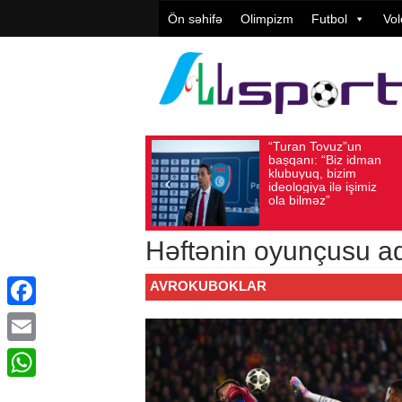
Ön səhifə
Olimpizm
Futbol
Vol
“Turan Tovuz”un
Vü
Avqust 05, 2026
Baxış sayı: 186
Avqust 05, 2026
başqanı: “Biz idman
Təş
klubuyuq, bizim
yü
ideologiya ilə işimiz
qiy
ola bilməz”
Həftənin oyunçusu ad
AVROKUBOKLAR
Facebook
Email
WhatsApp