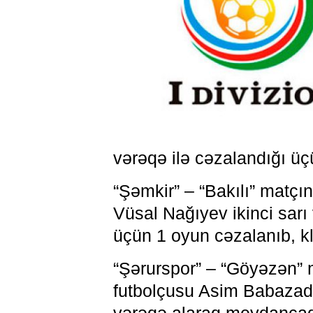
vərəqə ilə cəzalandığı ü
“Şəmkir” – “Bakılı” matçı
Vüsal Nağıyev ikinci sar
üçün 1 oyun cəzalanıb, k
“Şərurspor” – “Göyəzən” 
futbolçusu Asim Babazadə 