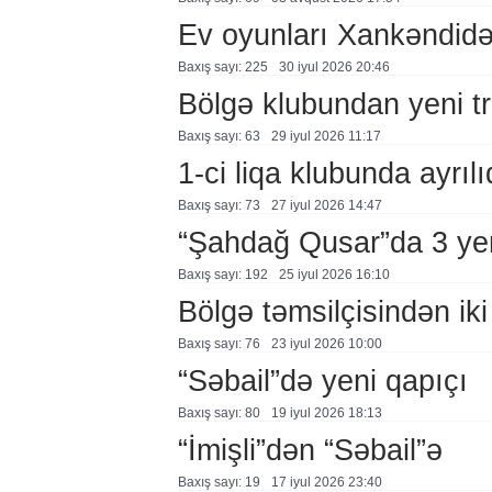
Ev oyunları Xankəndidə
Baxış sayı: 225
30 i̇yul 2026 20:46
Bölgə klubundan yeni tr
Baxış sayı: 63
29 i̇yul 2026 11:17
1-ci liqa klubunda ayrılı
Baxış sayı: 73
27 i̇yul 2026 14:47
“Şahdağ Qusar”da 3 yen
Baxış sayı: 192
25 i̇yul 2026 16:10
Bölgə təmsilçisindən iki
Baxış sayı: 76
23 i̇yul 2026 10:00
“Səbail”də yeni qapıçı
Baxış sayı: 80
19 i̇yul 2026 18:13
“İmişli”dən “Səbail”ə
Baxış sayı: 19
17 i̇yul 2026 23:40