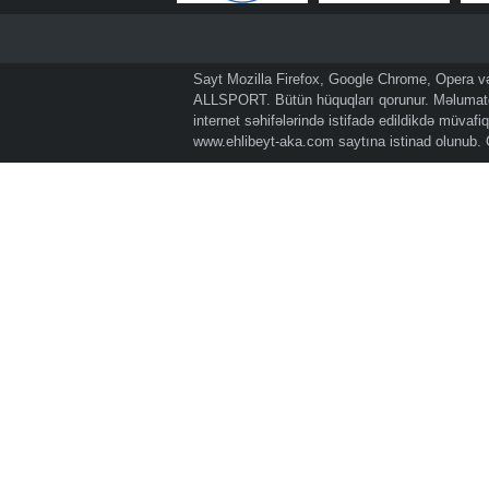
Sayt Mozilla Firefox, Google Chrome, Opera və 
ALLSPORT. Bütün hüquqları qorunur. Məlumatda
internet səhifələrində istifadə edildikdə müvaf
www.ehlibeyt-aka.com
saytına istinad olunub.