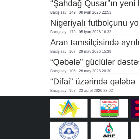
“Şahdağ Qusar”ın yeni b
Baxış sayı: 149
08 i̇yun 2026 22:53
Nigeriyalı futbolçunu yo
Baxış sayı: 173
05 i̇yun 2026 16:33
Aran təmsilçisində ayrıl
Baxış sayı: 107
29 may 2026 15:39
“Qəbələ” güclülər dəstə
Baxış sayı: 106
28 may 2026 20:30
“Difai” üzərində qələbə
Baxış sayı: 157
23 aprel 2026 23:02