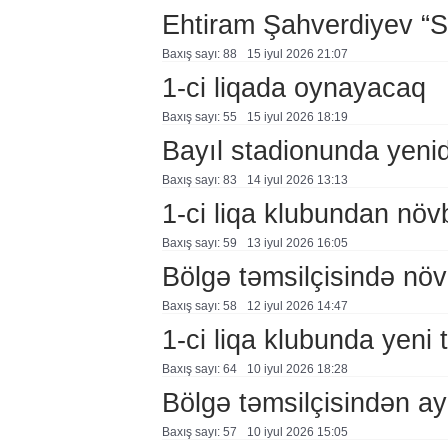
Ehtiram Şahverdiyev “S
Baxış sayı: 88
15 i̇yul 2026 21:07
1-ci liqada oynayacaq
Baxış sayı: 55
15 i̇yul 2026 18:19
Bayıl stadionunda yeni
Baxış sayı: 83
14 i̇yul 2026 13:13
1-ci liqa klubundan növb
Baxış sayı: 59
13 i̇yul 2026 16:05
Bölgə təmsilçisində növb
Baxış sayı: 58
12 i̇yul 2026 14:47
1-ci liqa klubunda yeni 
Baxış sayı: 64
10 i̇yul 2026 18:28
Bölgə təmsilçisindən ayr
Baxış sayı: 57
10 i̇yul 2026 15:05