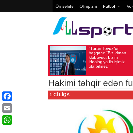
Ön səhifə
Olimpizm
Futbol
Vol
“Turan Tovuz”un
Vüqa
Avqust 05, 2026
Baxış sayı: 209
Avqust 05, 2026
başqanı: “Biz idman
Təşki
klubuyuq, bizim
yüks
ideologiya ilə işimiz
qiymə
ola bilməz”
Hakimi təhqir edən fu
1-CI LIQA
Facebook
Email
WhatsApp