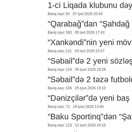
1-ci Liqada klubunu dəy
Baxış sayı: 92
07 i̇yul 2026 20:43
“Qarabağ”dan “Şahdağ
Baxış sayı: 583
05 i̇yul 2026 17:43
“Xankəndi”nin yeni möv
Baxış sayı: 121
03 i̇yul 2026 23:47
“Səbail”də 2 yeni sözl
Baxış sayı: 124
30 i̇yun 2026 18:28
“Səbail”də 2 təzə futbol
Baxış sayı: 106
25 i̇yun 2026 19:10
“Dənizçilər”də yeni baş
Baxış sayı: 72
19 i̇yun 2026 13:46
“Baku Sportinq”dən “Ş
Baxış sayı: 123
12 i̇yun 2026 16:10