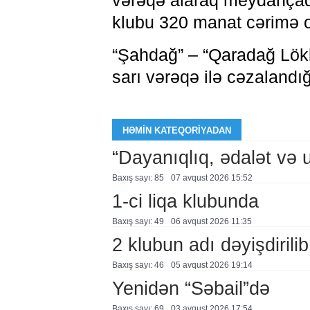
vərəqə alaraq meydançada
klubu 320 manat cərimə 
“Şahdağ” – “Qaradağ Lökb
sarı vərəqə ilə cəzalandı
HƏMIN KATEQORIYADAN
“Dayanıqlıq, ədalət və 
Baxış sayı: 85
07 avqust 2026 15:52
1-ci liqa klubunda
Baxış sayı: 49
06 avqust 2026 11:35
2 klubun adı dəyişdirilib
Baxış sayı: 46
05 avqust 2026 19:14
Yenidən “Səbail”də
Baxış sayı: 69
03 avqust 2026 17:54