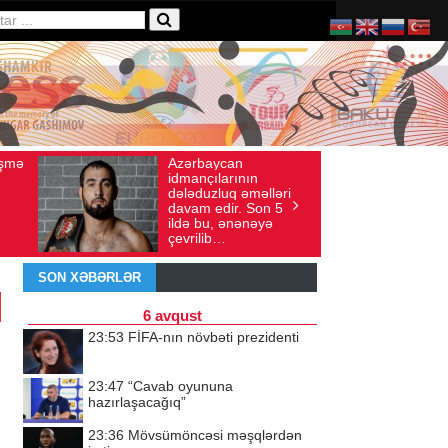
Azərbaycan
Ad günün
Avqust 04, 2026
Baxış sayı: 136
İyul 30, 2026
Baxış
idmançılarının
qeyd etm
dələduzluq əməlləri
ürəyi hə
davam edir. Son 5
doğma yur
ildə bu, ənənəyə
döyünür
çevrilib…
SON XƏBƏRLƏR
6 avqust
23:53
FİFA-nın növbəti prezidenti
23:47
“Cavab oyununa
hazırlaşacağıq”
23:36
Mövsümöncəsi məşqlərdən