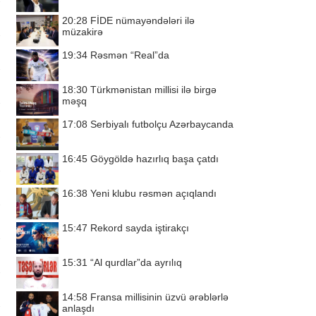
20:28
FİDE nümayəndələri ilə
müzakirə
19:34
Rəsmən “Real”da
18:30
Türkmənistan millisi ilə birgə
məşq
17:08
Serbiyalı futbolçu Azərbaycanda
16:45
Göygöldə hazırlıq başa çatdı
16:38
Yeni klubu rəsmən açıqlandı
15:47
Rekord sayda iştirakçı
15:31
“Al qurdlar”da ayrılıq
14:58
Fransa millisinin üzvü ərəblərlə
anlaşdı