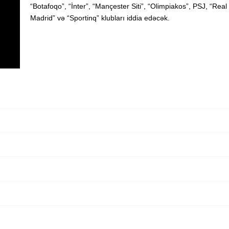
“Botafoqo”, “İnter”, “Mançester Siti”, “Olimpiakos”, PSJ, “Real
Madrid” və “Sportinq” klubları iddia edəcək.