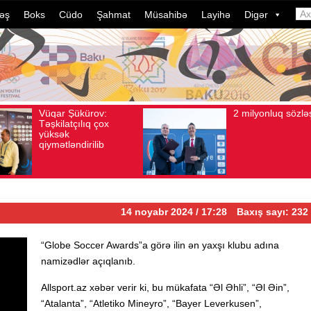
əş
Boks
Cüdo
Şahmat
Müsahibə
Layihə
Digər
Vüqar Şükürov:
2 milyonluq sözləşmə
Baxış sayı: 106
Avqust 04, 2026
Baxış sayı: 80
Təşkilatçılıq çox
yüksək
qiymətləndirilib
14 noyabr 2024 / 17:28
Baxış sayı: 232
“Globe Soccer Awards”a görə ilin ən yaxşı klubu adına
namizədlər açıqlanıb.
Allsport.az xəbər verir ki, bu mükafata “Əl Əhli”, “Əl Əin”,
“Atalanta”, “Atletiko Mineyro”, “Bayer Leverkusen”,