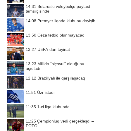
14:31
Belaruslu voleybolçu paytaxt
təmsilçisində
14:08
Premyer liqada klubunu dəyişib
13:50
Cəza tətbiq olunmayacaq
13:27
UEFA-dan təyinat
13:23
Millidə “siçovul” olduğunu
açıqladı
12:12
Braziliyalı ilə qarşılaşacaq
11:51
Üzr istədi
11:35
1-ci liqa klubunda
11:25
Çempionluq vədi gerçəkləşdi –
FOTO