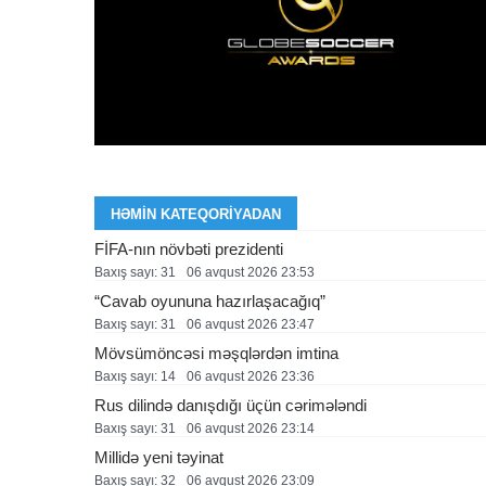
HƏMIN KATEQORIYADAN
FİFA-nın növbəti prezidenti
Baxış sayı: 31
06 avqust 2026 23:53
“Cavab oyununa hazırlaşacağıq”
Baxış sayı: 31
06 avqust 2026 23:47
Mövsümöncəsi məşqlərdən imtina
Baxış sayı: 14
06 avqust 2026 23:36
Rus dilində danışdığı üçün cərimələndi
Baxış sayı: 31
06 avqust 2026 23:14
Millidə yeni təyinat
Baxış sayı: 32
06 avqust 2026 23:09