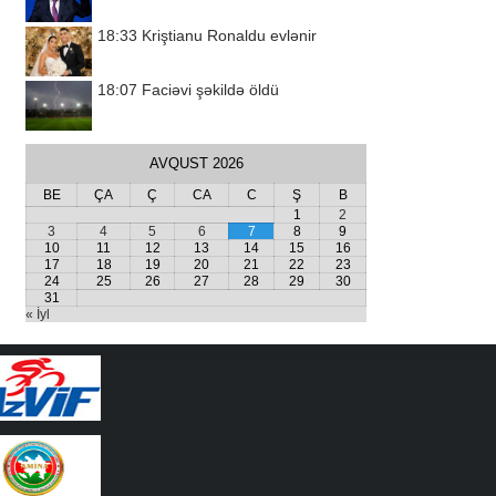
18:33
Kriştianu Ronaldu evlənir
18:07
Faciəvi şəkildə öldü
AVQUST 2026
BE
ÇA
Ç
CA
C
Ş
B
1
2
3
4
5
6
7
8
9
10
11
12
13
14
15
16
17
18
19
20
21
22
23
24
25
26
27
28
29
30
31
« İyl