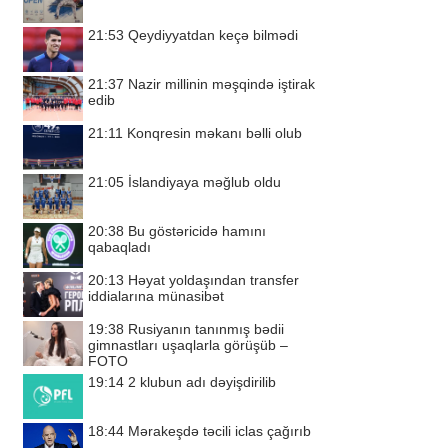
21:53
Qeydiyyatdan keçə bilmədi
21:37
Nazir millinin məşqində iştirak
edib
21:11
Konqresin məkanı bəlli olub
21:05
İslandiyaya məğlub oldu
20:38
Bu göstəricidə hamını
qabaqladı
20:13
Həyat yoldaşından transfer
iddialarına münasibət
19:38
Rusiyanın tanınmış bədii
gimnastları uşaqlarla görüşüb –
FOTO
19:14
2 klubun adı dəyişdirilib
18:44
Mərakeşdə təcili iclas çağırıb