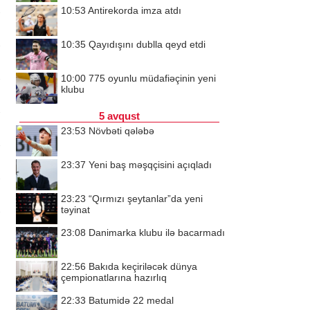
10:53
Antirekorda imza atdı
10:35
Qayıdışını dublla qeyd etdi
10:00
775 oyunlu müdafiəçinin yeni
klubu
5 avqust
23:53
Növbəti qələbə
23:37
Yeni baş məşqçisini açıqladı
23:23
“Qırmızı şeytanlar”da yeni
təyinat
23:08
Danimarka klubu ilə bacarmadı
22:56
Bakıda keçiriləcək dünya
çempionatlarına hazırlıq
22:33
Batumidə 22 medal