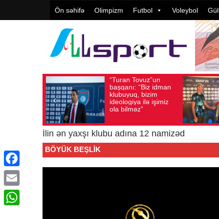
Ön səhifə
Olimpizm
Futbol
Voleybol
Gül
“Turan Tovuz”un
Avqust 05, 2026
Baxış sayı: 186
Avqust 05, 2026
başqanı: “Biz idman
klubuyuq, bizim
ideologiya ilə işimiz
ola bilməz”
İlin ən yaxşı klubu adına 12 namizəd
BÖYÜK BEŞLIK
Facebook
Email
WhatsApp