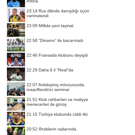
imtina
23:14
Rus dilində danışdığı üçün
cərimələndi
23:09
Millidə yeni təyinat
22:58
“Dinamo” ilə bacarmadı
22:46
Fransada klubunu dəyişdi
22:29
Daha 6 il “Real”da
22:07
Antidopinq mövzusunda
maarifləndirici seminar
21:51
Klub rəhbərləri və maliyyə
menecerləri ilə görüş
21:15
Türkiyə klubunda ciddi itki
20:52
Ərəblərin radarında