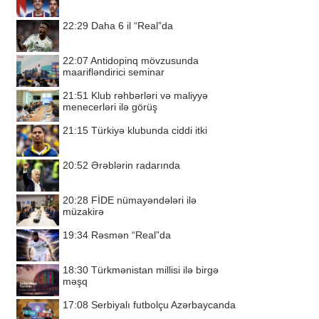
22:29
Daha 6 il “Real”da
22:07
Antidopinq mövzusunda
maarifləndirici seminar
21:51
Klub rəhbərləri və maliyyə
menecerləri ilə görüş
21:15
Türkiyə klubunda ciddi itki
20:52
Ərəblərin radarında
20:28
FİDE nümayəndələri ilə
müzakirə
19:34
Rəsmən “Real”da
18:30
Türkmənistan millisi ilə birgə
məşq
17:08
Serbiyalı futbolçu Azərbaycanda