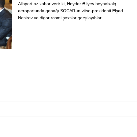
Allsport.az xəbər verir ki, Heydər Əliyev beynəlxalq
aeroportunda qonağı SOCAR-ın vitse-prezidenti Elşad
Nəsirov və digər rəsmi şəxslər qarşılayıblar.