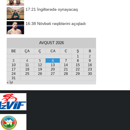
17:21
İngiltərədə oynayacaq
16:38
Növbəti rəqiblərini açıqladı
AVQUST 2026
BE
ÇA
Ç
CA
C
Ş
B
1
2
3
4
5
6
7
8
9
10
11
12
13
14
15
16
17
18
19
20
21
22
23
24
25
26
27
28
29
30
31
« İyl