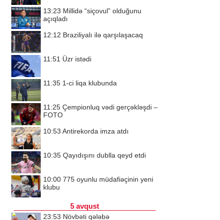
13:23
Millidə “siçovul” olduğunu
açıqladı
12:12
Braziliyalı ilə qarşılaşacaq
11:51
Üzr istədi
11:35
1-ci liqa klubunda
11:25
Çempionluq vədi gerçəkləşdi –
FOTO
10:53
Antirekorda imza atdı
10:35
Qayıdışını dublla qeyd etdi
10:00
775 oyunlu müdafiəçinin yeni
klubu
5 avqust
23:53
Növbəti qələbə