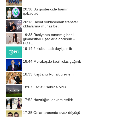
20:38
Bu göstəricidə hamını
qabaqladı
20:13
Həyat yoldaşından transfer
iddialarına münasibət
19:38
Rusiyanın tanınmış bədii
gimnastları uşaqlarla görüşüb –
FOTO
19:14
2 klubun adı dəyişdirilib
18:44
Mərakeşdə təcili iclas çağırıb
18:33
Kriştianu Ronaldu evlənir
18:07
Faciəvi şəkildə öldü
17:52
Hazırlığını davam etdirir
17:35
Onlar arasında əvəz döyüşü