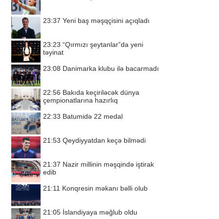
23:37
Yeni baş məşqçisini açıqladı
23:23
“Qırmızı şeytanlar”da yeni
təyinat
23:08
Danimarka klubu ilə bacarmadı
22:56
Bakıda keçiriləcək dünya
çempionatlarına hazırlıq
22:33
Batumidə 22 medal
21:53
Qeydiyyatdan keçə bilmədi
21:37
Nazir millinin məşqində iştirak
edib
21:11
Konqresin məkanı bəlli olub
21:05
İslandiyaya məğlub oldu