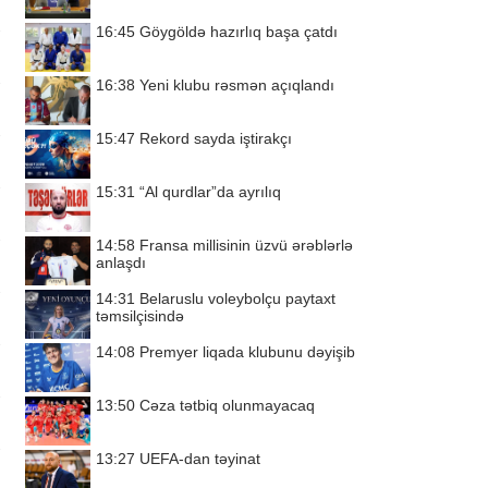
16:45
Göygöldə hazırlıq başa çatdı
16:38
Yeni klubu rəsmən açıqlandı
15:47
Rekord sayda iştirakçı
15:31
“Al qurdlar”da ayrılıq
14:58
Fransa millisinin üzvü ərəblərlə
anlaşdı
14:31
Belaruslu voleybolçu paytaxt
təmsilçisində
14:08
Premyer liqada klubunu dəyişib
13:50
Cəza tətbiq olunmayacaq
13:27
UEFA-dan təyinat