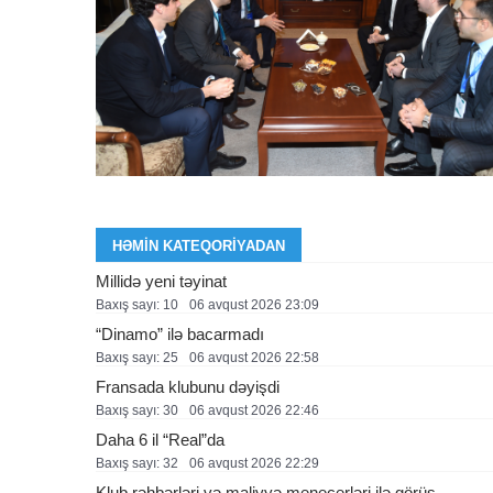
HƏMIN KATEQORIYADAN
Millidə yeni təyinat
Baxış sayı: 10
06 avqust 2026 23:09
“Dinamo” ilə bacarmadı
Baxış sayı: 25
06 avqust 2026 22:58
Fransada klubunu dəyişdi
Baxış sayı: 30
06 avqust 2026 22:46
Daha 6 il “Real”da
Baxış sayı: 32
06 avqust 2026 22:29
Klub rəhbərləri və maliyyə menecerləri ilə görüş