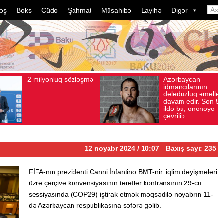
əş
Boks
Cüdo
Şahmat
Müsahibə
Layihə
Digər
2 milyonluq sözləşmə
Azərbaycan
t 04, 2026
Baxış sayı: 80
Avqust 04, 2026
Baxış sayı: 1
idmançılarının
dələduzluq əməllə
davam edir. Son 
ildə bu, ənənəyə
çevrilib…
12 noyabr 2024 / 10:07
Baxış sayı: 235
FİFA-nın prezidenti Canni İnfantino BMT-nin iqlim dəyişmələri
üzrə çərçivə konvensiyasının tərəflər konfransının 29-cu
sessiyasında (COP29) iştirak etmək məqsədilə noyabrın 11-
də Azərbaycan respublikasına səfərə gəlib.