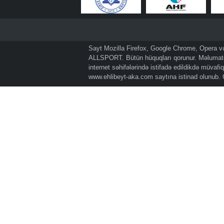
Sayt Mozilla Firefox, Google Chrome, Opera və 
ALLSPORT. Bütün hüquqları qorunur. Məlumatda
internet səhifələrində istifadə edildikdə müvaf
www.ehlibeyt-aka.com
saytına istinad olunub.