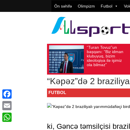
Ön səhifə
Olimpizm
Futbol
Vol
“Turan Tovuz”un
Vüqar Ş
Avqust 05, 2026
Baxış sayı: 190
Avqust 05, 2026
Bax
başqanı: “Biz idman
Təşkilat
klubuyuq, bizim
yüksək
ideologiya ilə işimiz
qiymətlə
ola bilməz”
“Kəpəz”də 2 braziliya
FUTBOL
Facebook
Email
ki, Gəncə təmsilçisi brazi
WhatsApp