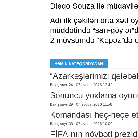
Dieqo Souza ilə müqavilə
Adı ilk çəkilən orta xətt 
müddətində “sarı-göylər”də
2 mövsümdə “Kəpəz”də o
HƏMIN KATEQORIYADAN
“Azarkeşlərimizi qələbəl
Baxış sayı: 24
07 avqust 2026 12:42
Sonuncu yoxlama oyun
Baxış sayı: 29
07 avqust 2026 11:58
Komandası heç-heçə et
Baxış sayı: 38
07 avqust 2026 10:00
FİFA-nın növbəti prezid