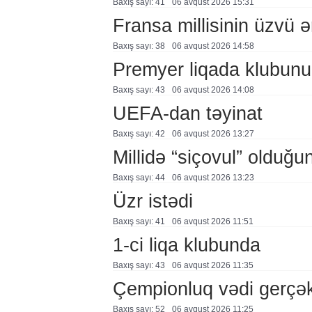
Baxış sayı: 41
06 avqust 2026 15:31
Fransa millisinin üzvü ə
Baxış sayı: 38
06 avqust 2026 14:58
Premyer liqada klubunu
Baxış sayı: 43
06 avqust 2026 14:08
UEFA-dan təyinat
Baxış sayı: 42
06 avqust 2026 13:27
Millidə “siçovul” olduğu
Baxış sayı: 44
06 avqust 2026 13:23
Üzr istədi
Baxış sayı: 41
06 avqust 2026 11:51
1-ci liqa klubunda
Baxış sayı: 43
06 avqust 2026 11:35
Çempionluq vədi gerçə
Baxış sayı: 52
06 avqust 2026 11:25