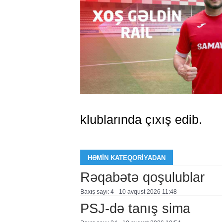
klublarında çıxış edib.
HƏMIN KATEQORIYADAN
Rəqabətə qoşulublar
Baxış sayı: 4
10 avqust 2026 11:48
PSJ-də tanış sima