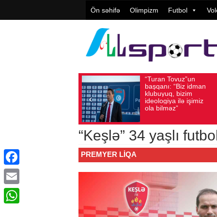
Ön səhifə
Olimpizm
Futbol
Vol
“Turan Tovuz”un
Vüqar Şü
Avqust 05, 2026
Baxış sayı: 225
Avqust 05, 2026
Baxış
başqanı: “Biz idman
Təşkilatç
klubuyuq, bizim
yüksək
ideologiya ilə işimiz
qiymətlənd
ola bilməz”
“Keşlə” 34 yaşlı futbo
PREMYER LIQA
Facebook
Email
WhatsApp