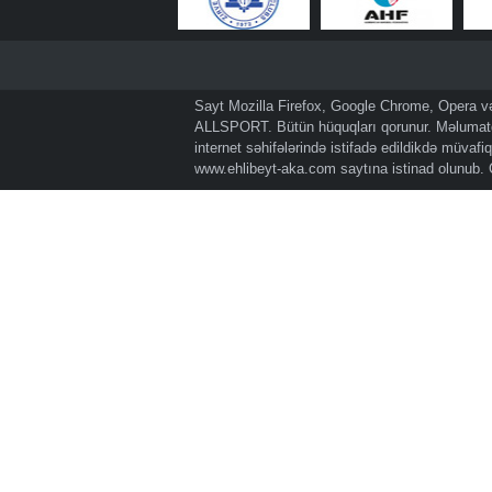
Sayt Mozilla Firefox, Google Chrome, Opera və 
ALLSPORT. Bütün hüquqları qorunur. Məlumatda
internet səhifələrində istifadə edildikdə müvaf
www.ehlibeyt-aka.com
saytına istinad olunub.