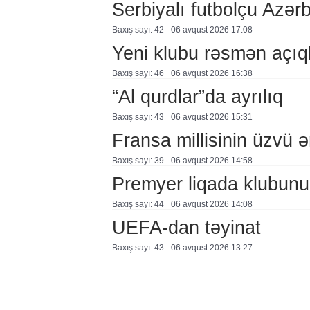
Serbiyalı futbolçu Azə
Baxış sayı: 42
06 avqust 2026 17:08
Yeni klubu rəsmən açıq
Baxış sayı: 46
06 avqust 2026 16:38
“Al qurdlar”da ayrılıq
Baxış sayı: 43
06 avqust 2026 15:31
Fransa millisinin üzvü ə
Baxış sayı: 39
06 avqust 2026 14:58
Premyer liqada klubunu
Baxış sayı: 44
06 avqust 2026 14:08
UEFA-dan təyinat
Baxış sayı: 43
06 avqust 2026 13:27