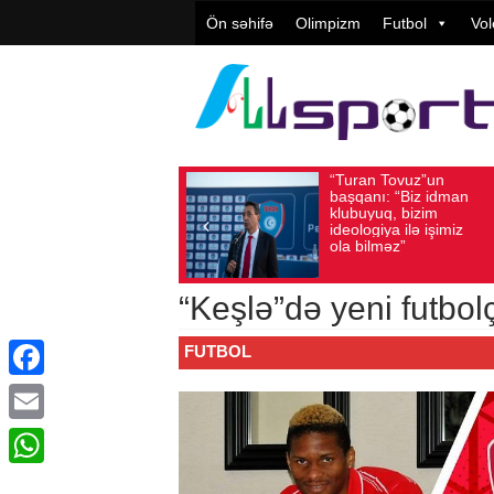
Ön səhifə
Olimpizm
Futbol
Vol
“Turan Tovuz”un
Vüqar Şükürov:
 2026
Baxış sayı: 194
Avqust 05, 2026
Baxış sayı: 106
başqanı: “Biz idman
Təşkilatçılıq çox
klubuyuq, bizim
yüksək
ideologiya ilə işimiz
qiymətləndirilib
ola bilməz”
“Keşlə”də yeni futbol
FUTBOL
Facebook
Email
WhatsApp