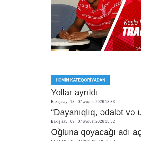
HƏMIN KATEQORIYADAN
Yollar ayrıldı
Baxış sayı: 18
07 avqust 2026 18:33
“Dayanıqlıq, ədalət və 
Baxış sayı: 69
07 avqust 2026 15:52
Oğluna qoyacağı adı a