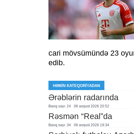
cari mövsümündə 23 oyun 
edib.
HƏMIN KATEQORIYADAN
Ərəblərin radarında
Baxış sayı: 24
06 avqust 2026 20:52
Rəsmən “Real”da
Baxış sayı: 34
06 avqust 2026 19:34