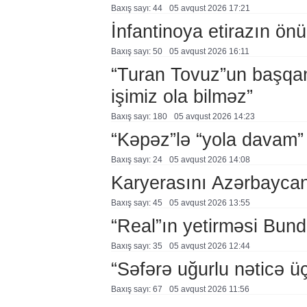
Baxış sayı: 44
05 avqust 2026 17:21
İnfantinoya etirazın ön
Baxış sayı: 50
05 avqust 2026 16:11
“Turan Tovuz”un başqanı
işimiz ola bilməz”
Baxış sayı: 180
05 avqust 2026 14:23
“Kəpəz”lə “yola davam”
Baxış sayı: 24
05 avqust 2026 14:08
Karyerasını Azərbayca
Baxış sayı: 45
05 avqust 2026 13:55
“Real”ın yetirməsi Bund
Baxış sayı: 35
05 avqust 2026 12:44
“Səfərə uğurlu nəticə üç
Baxış sayı: 67
05 avqust 2026 11:56