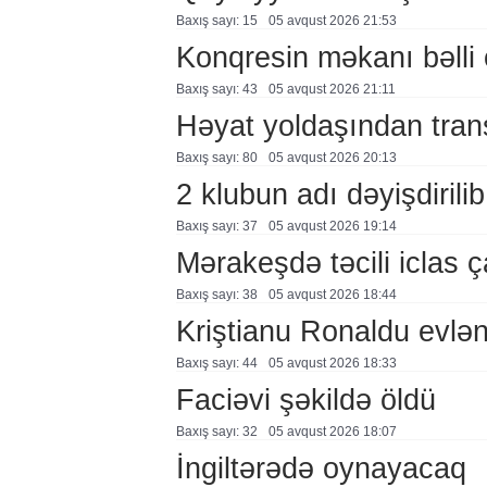
Baxış sayı: 15
05 avqust 2026 21:53
Konqresin məkanı bəlli 
Baxış sayı: 43
05 avqust 2026 21:11
Həyat yoldaşından trans
Baxış sayı: 80
05 avqust 2026 20:13
2 klubun adı dəyişdirilib
Baxış sayı: 37
05 avqust 2026 19:14
Mərakeşdə təcili iclas ç
Baxış sayı: 38
05 avqust 2026 18:44
Kriştianu Ronaldu evlən
Baxış sayı: 44
05 avqust 2026 18:33
Faciəvi şəkildə öldü
Baxış sayı: 32
05 avqust 2026 18:07
İngiltərədə oynayacaq