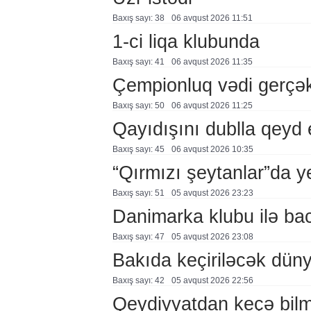
Baxış sayı: 38
06 avqust 2026 11:51
1-ci liqa klubunda
Baxış sayı: 41
06 avqust 2026 11:35
Çempionluq vədi gerçə
Baxış sayı: 50
06 avqust 2026 11:25
Qayıdışını dublla qeyd 
Baxış sayı: 45
06 avqust 2026 10:35
“Qırmızı şeytanlar”da ye
Baxış sayı: 51
05 avqust 2026 23:23
Danimarka klubu ilə ba
Baxış sayı: 47
05 avqust 2026 23:08
Bakıda keçiriləcək düny
Baxış sayı: 42
05 avqust 2026 22:56
Qeydiyyatdan keçə bil