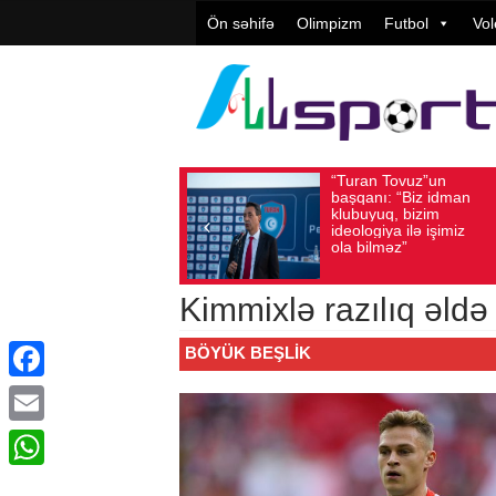
Ön səhifə
Olimpizm
Futbol
Vol
“Turan Tovuz”un
Vü
Avqust 05, 2026
Baxış sayı: 180
Avqust 05, 2026
başqanı: “Biz idman
Təş
klubuyuq, bizim
yü
ideologiya ilə işimiz
qiy
ola bilməz”
Kimmixlə razılıq əldə
BÖYÜK BEŞLIK
Facebook
Email
WhatsApp