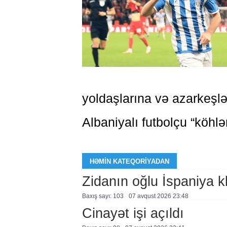
yoldaşlarına və azarkeşlər
Albaniyalı futbolçu “köhlə
HƏMIN KATEQORIYADAN
Zidanın oğlu İspaniya 
Baxış sayı: 103
07 avqust 2026 23:48
Cinayət işi açıldı