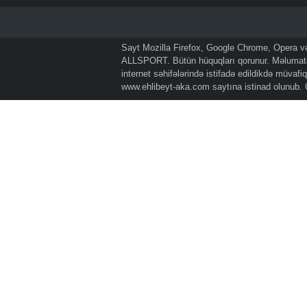
Sayt Mozilla Firefox, Google Chrome, Opera və 
ALLSPORT. Bütün hüquqları qorunur. Məlumatda
internet səhifələrində istifadə edildikdə müvaf
www.ehlibeyt-aka.com
saytına istinad olunub.