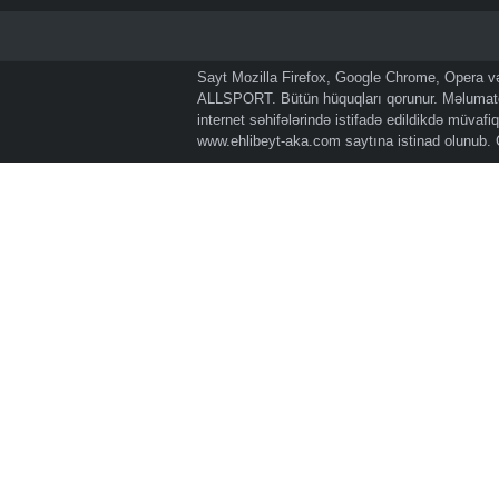
Sayt Mozilla Firefox, Google Chrome, Opera və 
ALLSPORT. Bütün hüquqları qorunur. Məlumatda
internet səhifələrində istifadə edildikdə müvaf
www.ehlibeyt-aka.com
saytına istinad olunub.