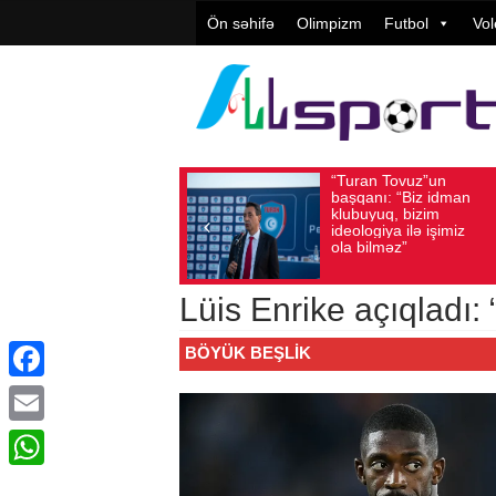
Ön səhifə
Olimpizm
Futbol
Vol
“Turan Tovuz”un
Vü
Avqust 05, 2026
Baxış sayı: 217
Avqust 05, 2026
başqanı: “Biz idman
Təş
klubuyuq, bizim
yü
ideologiya ilə işimiz
qiy
ola bilməz”
Lüis Enrike açıqladı:
BÖYÜK BEŞLIK
Facebook
Email
WhatsApp