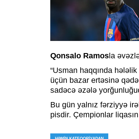
Qonsalo Ramos
la əvəzl
“Usman haqqında hələlik
üçün bazar ertəsinə qədə
sadəcə əzələ yorğunluğu
Bu gün yalnız fərziyyə ir
pisdir. Çempionlar liqasını
HƏMIN KATEQORIYADAN